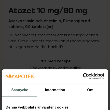
Atozet 10 mg/80 mg
Atorvastatin och ezetimib, Filmdragerad
tablett, 90 tablett(er)
Du behöver ett recept för att kunna köpa denna
vara. Om du har ett recept kan du handla genom
att logga in med ditt bank-ID.
Pris med recept
Högkostnadsskyddet gäller
1044,23 kr
Samtycke
Information
Om
I apotek:
1044,23 kr
Köp via ditt recept
Denna webbplats använder cookies