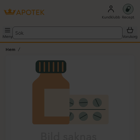
Kundklubb
Recept
Sök
Meny
Varukorg
Hem
Hoppa över Lista
Lista: . Innehåller 1 objekt.