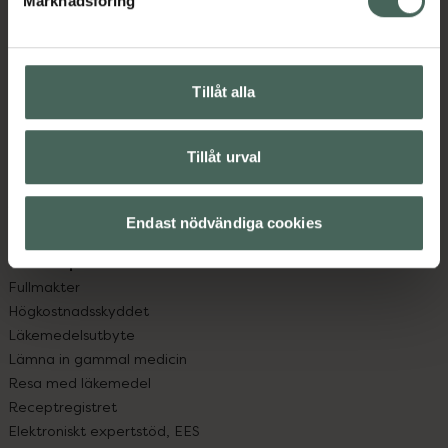
Marknadsföring
Kundservice
Kontakta oss
Vanliga frågor
Hitta apotek
Tillåt alla
Handla tryggt
Leverans, betalning och retur
Kundklubb
Tillåt urval
Sajtens tillgänglighet
App
Endast nödvändiga cookies
Köpvillkor
Om recept och läkemedel
Fullmakter
Högkostnadsskyddet
Läkemedelsutbyte
Lämna in gammal medicin
Resa med läkemedel
Receptregistret
Elektroniskt expertstöd, EES