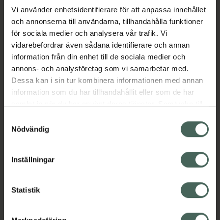
Vi använder enhetsidentifierare för att anpassa innehållet
och annonserna till användarna, tillhandahålla funktioner
Aktuella erbjudanden
för sociala medier och analysera vår trafik. Vi
vidarebefordrar även sådana identifierare och annan
Beskrivning
Dölj
information från din enhet till de sociala medier och
annons- och analysföretag som vi samarbetar med.
EAN:
17331009007500
Dessa kan i sin tur kombinera informationen med annan
information som du har tillhandahållit eller som de har
samlat in när du har använt deras tjänster. Samtycke till
cookies är frivilligt och du kan när som helst ändra eller
Samtyckesval
återkalla ditt samtycke via webbplatsens
Nödvändig
cookieinställningar. Ett återkallat samtycke påverkar inte
Kronans Apotek finns här för dig. Du hittar oss från Skåne i
lagligheten av behandling som skett innan återkallelsen.
Inställningar
syd till Lappland i norr, och online i mobilen och på
datorn. Oavsett vem du är så är det vårt uppdrag att
hjälpa just dig att må lite bättre. Välkommen att prata
Statistik
med oss.