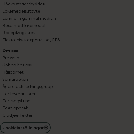
Högkostnadsskyddet
Läkemedelsutbyte
Lämna in gammal medicin
Resa med läkemedel
Receptregistret
Elektroniskt expertstöd, EES
Om oss
Pressrum
Jobba hos oss
Hållbarhet
Samarbeten
Ägare och ledningsgrupp
För leverantörer
Företagskund
Eget apotek
Glädjeeffekten
Cookieinställningar