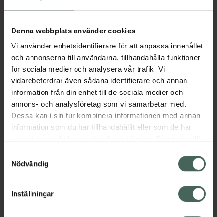
I apotek:
92,81 kr
Köp via ditt recept
Denna webbplats använder cookies
Vi använder enhetsidentifierare för att anpassa innehållet
och annonserna till användarna, tillhandahålla funktioner
Aktuella erbjudanden
för sociala medier och analysera vår trafik. Vi
vidarebefordrar även sådana identifierare och annan
Beskrivning
Dölj
information från din enhet till de sociala medier och
annons- och analysföretag som vi samarbetar med.
Dessa kan i sin tur kombinera informationen med annan
EAN:
07350109551853
information som du har tillhandahållit eller som de har
samlat in när du har använt deras tjänster. Samtycke till
cookies är frivilligt och du kan när som helst ändra eller
Samtyckesval
Bipacksedel från FASS
Visa
återkalla ditt samtycke via webbplatsens
Nödvändig
cookieinställningar. Ett återkallat samtycke påverkar inte
lagligheten av behandling som skett innan återkallelsen.
Inställningar