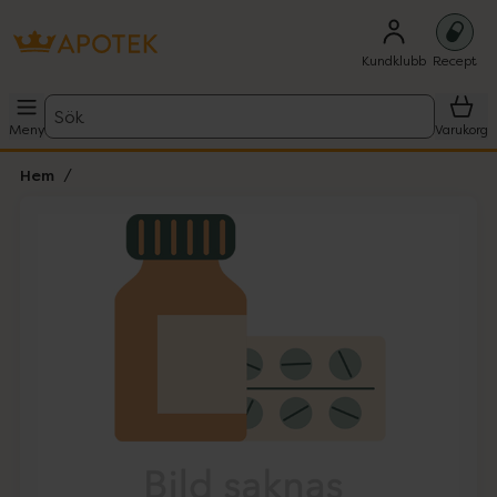
Kundklubb
Recept
Sök
Meny
Varukorg
Hem
Hoppa över Lista
Lista: . Innehåller 1 objekt.