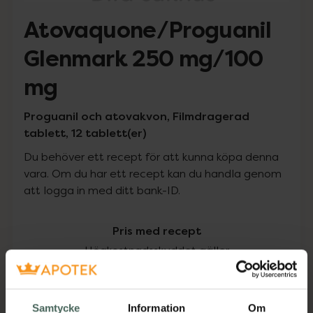
Atovaquone/Proguanil
Glenmark 250 mg/100
mg
Proguanil och atovakvon, Filmdragerad
tablett, 12 tablett(er)
Du behöver ett recept för att kunna köpa denna
vara. Om du har ett recept kan du handla genom
att logga in med ditt bank-ID.
Pris med recept
Högkostnadsskyddet gäller
92,81 kr
Samtycke
Information
Om