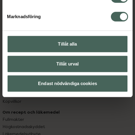
datorn. Oavsett vem du är så är det vårt uppdrag att
hjälpa just dig att må lite bättre. Välkommen att prata
Marknadsföring
med oss.
Kundservice
Kontakta oss
Tillåt alla
Vanliga frågor
Hitta apotek
Tillåt urval
Handla tryggt
Leverans, betalning och retur
Kundklubb
Endast nödvändiga cookies
Sajtens tillgänglighet
App
Köpvillkor
Om recept och läkemedel
Fullmakter
Högkostnadsskyddet
Läkemedelsutbyte