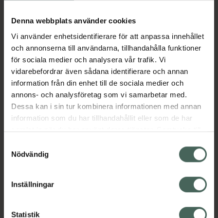
Köp via ditt recept
Denna webbplats använder cookies
Vi använder enhetsidentifierare för att anpassa innehållet
Aktuella erbjudanden
och annonserna till användarna, tillhandahålla funktioner
för sociala medier och analysera vår trafik. Vi
Beskrivning
Dölj
vidarebefordrar även sådana identifierare och annan
information från din enhet till de sociala medier och
annons- och analysföretag som vi samarbetar med.
EAN:
05714372010462
Dessa kan i sin tur kombinera informationen med annan
information som du har tillhandahållit eller som de har
samlat in när du har använt deras tjänster. Samtycke till
Bipacksedel från FASS
Visa
cookies är frivilligt och du kan när som helst ändra eller
Samtyckesval
återkalla ditt samtycke via webbplatsens
Nödvändig
cookieinställningar. Ett återkallat samtycke påverkar inte
lagligheten av behandling som skett innan återkallelsen.
Inställningar
Kronans Apotek finns här för dig. Du hittar oss från Skåne i
syd till Lappland i norr, och online i mobilen och på
Statistik