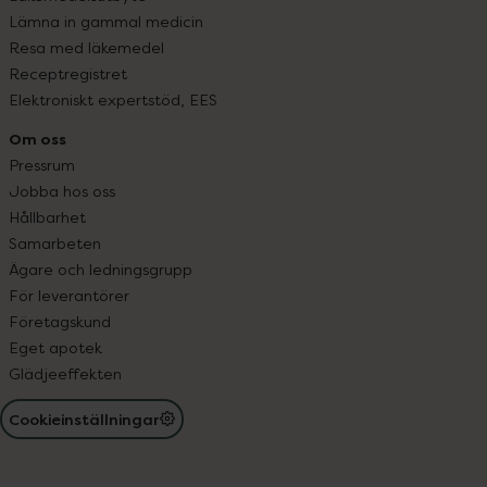
Lämna in gammal medicin
Resa med läkemedel
Receptregistret
Elektroniskt expertstöd, EES
Om oss
Pressrum
Jobba hos oss
Hållbarhet
Samarbeten
Ägare och ledningsgrupp
För leverantörer
Företagskund
Eget apotek
Glädjeeffekten
Cookieinställningar