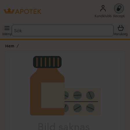
Kundklubb
Recept
Sök
Meny
Varukorg
Hem
Hoppa över Lista
Lista: . Innehåller 1 objekt.