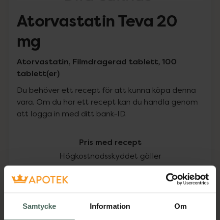
Atorvastatin Teva 20
mg
Atorvastatin, Filmdragerad tablett, 100
tablett(er)
Du behöver ett recept för att kunna köpa denna
vara. Om du har ett recept kan du handla genom
att logga in med ditt bank-ID.
Pris med recept
Högkostnadsskyddet gäller
208,49 kr
I apotek:
208,49 kr
Samtycke
Information
Om