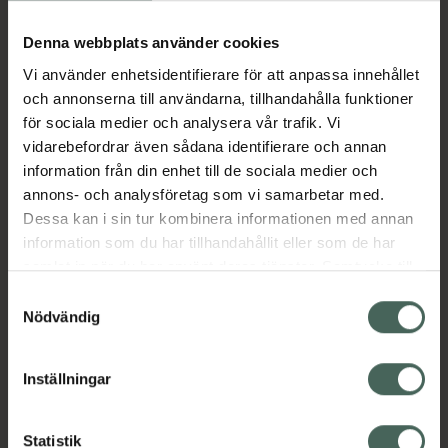
Köp via ditt recept
Denna webbplats använder cookies
Vi använder enhetsidentifierare för att anpassa innehållet
Aktuella erbjudanden
och annonserna till användarna, tillhandahålla funktioner
för sociala medier och analysera vår trafik. Vi
Beskrivning
Dölj
vidarebefordrar även sådana identifierare och annan
information från din enhet till de sociala medier och
annons- och analysföretag som vi samarbetar med.
EAN:
05714372010486
Dessa kan i sin tur kombinera informationen med annan
information som du har tillhandahållit eller som de har
samlat in när du har använt deras tjänster. Samtycke till
Bipacksedel från FASS
Visa
cookies är frivilligt och du kan när som helst ändra eller
Samtyckesval
återkalla ditt samtycke via webbplatsens
Nödvändig
cookieinställningar. Ett återkallat samtycke påverkar inte
lagligheten av behandling som skett innan återkallelsen.
Inställningar
Kronans Apotek finns här för dig. Du hittar oss från Skåne i
syd till Lappland i norr, och online i mobilen och på
Statistik