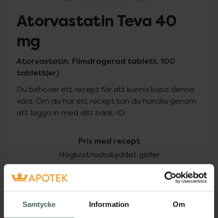
Atorvastatin Teva 40
mg
Atorvastatin, Filmdragerad tablett, 100
tablett(er)
Du behöver ett recept för att kunna köpa denna
vara. Om du har ett recept kan du handla genom
att logga in med ditt bank-ID.
Pris med recept
Högkostnadsskyddet gäller
250,49 kr
I apotek:
250,49 kr
Samtycke
Information
Om