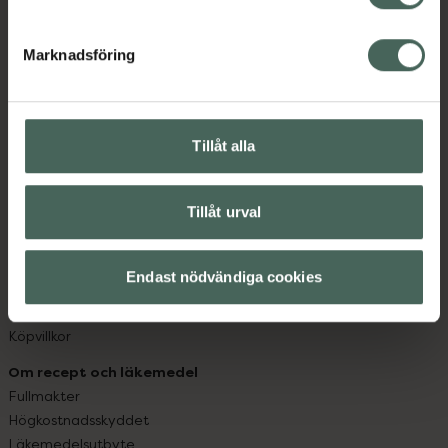
datorn. Oavsett vem du är så är det vårt uppdrag att
hjälpa just dig att må lite bättre. Välkommen att prata
Marknadsföring
med oss.
Kundservice
Kontakta oss
Tillåt alla
Vanliga frågor
Hitta apotek
Tillåt urval
Handla tryggt
Leverans, betalning och retur
Kundklubb
Endast nödvändiga cookies
Sajtens tillgänglighet
App
Köpvillkor
Om recept och läkemedel
Fullmakter
Högkostnadsskyddet
Läkemedelsutbyte