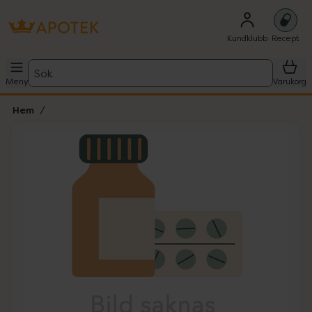
Kundklubb
Recept
Sök
Meny
Varukorg
Hem
Hoppa över Lista
Lista: . Innehåller 1 objekt.