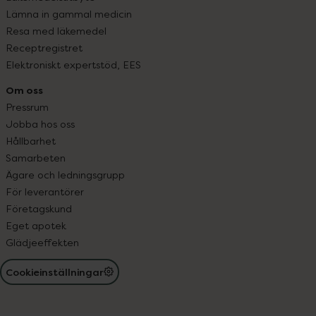
Lämna in gammal medicin
Resa med läkemedel
Receptregistret
Elektroniskt expertstöd, EES
Om oss
Pressrum
Jobba hos oss
Hållbarhet
Samarbeten
Ägare och ledningsgrupp
För leverantörer
Företagskund
Eget apotek
Glädjeeffekten
Cookieinställningar