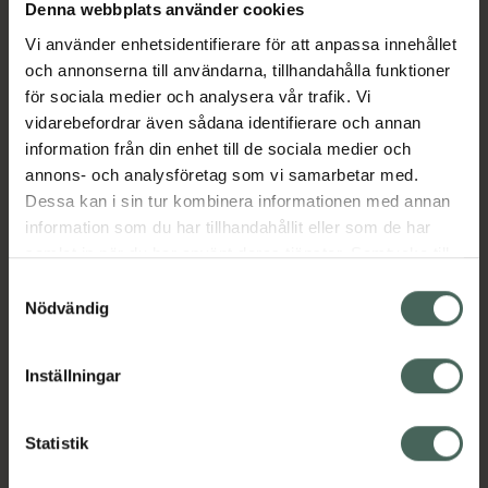
Köp via ditt recept
Denna webbplats använder cookies
Vi använder enhetsidentifierare för att anpassa innehållet
och annonserna till användarna, tillhandahålla funktioner
Aktuella erbjudanden
för sociala medier och analysera vår trafik. Vi
vidarebefordrar även sådana identifierare och annan
information från din enhet till de sociala medier och
Beskrivning
Dölj
annons- och analysföretag som vi samarbetar med.
Dessa kan i sin tur kombinera informationen med annan
EAN:
05745000432264
information som du har tillhandahållit eller som de har
samlat in när du har använt deras tjänster. Samtycke till
cookies är frivilligt och du kan när som helst ändra eller
Samtyckesval
återkalla ditt samtycke via webbplatsens
Nödvändig
cookieinställningar. Ett återkallat samtycke påverkar inte
lagligheten av behandling som skett innan återkallelsen.
Inställningar
Kronans Apotek finns här för dig. Du hittar oss från Skåne i
syd till Lappland i norr, och online i mobilen och på
datorn. Oavsett vem du är så är det vårt uppdrag att
Statistik
hjälpa just dig att må lite bättre. Välkommen att prata
med oss.