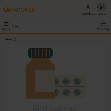
Kundklubb
Recept
Sök
Meny
Varukorg
Hem
Hoppa över Lista
Lista: . Innehåller 1 objekt.