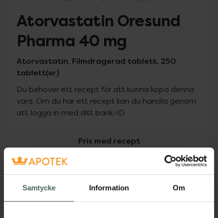
Atorvastatin Oresund
Pharma 40 mg
Atorvastatin, Filmdragerad tablett, 250
tablett(er)
Du behöver ett recept för att kunna köpa denna
vara. Om du har ett recept kan du handla genom
att logga in med ditt bank-ID.
Pris med recept
Högkostnadsskyddet gäller
619,88 kr
Samtycke
Information
Om
I apotek:
619,88 kr