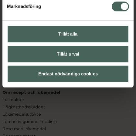
Marknadsföring
Kundservice
Kontakta oss
Vanliga frågor
Tillåt alla
Hitta apotek
Handla tryggt
Leverans, betalning och retur
Tillåt urval
Kundklubb
Sajtens tillgänglighet
Endast nödvändiga cookies
App
Köpvillkor
Om recept och läkemedel
Fullmakter
Högkostnadsskyddet
Läkemedelsutbyte
Lämna in gammal medicin
Resa med läkemedel
Receptregistret