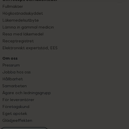
Fullmakter
Högkostnadsskyddet
Läkemedelsutbyte
Lämna in gammal medicin
Resa med läkemedel
Receptregistret
Elektroniskt expertstöd, EES
Om oss
Pressrum
Jobba hos oss
Hållbarhet
Samarbeten
Ägare och ledningsgrupp
För leverantörer
Företagskund
Eget apotek
Glädjeeffekten