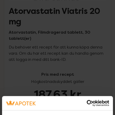
Atorvastatin Viatris 20
mg
Atorvastatin, Filmdragerad tablett, 30
tablett(er)
Du behöver ett recept för att kunna köpa denna
vara. Om du har ett recept kan du handla genom
att logga in med ditt bank-ID.
Pris med recept
Högkostnadsskyddet gäller
187,63 kr
I apotek:
187,63 kr