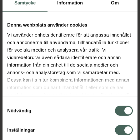
Köp via ditt recept
Samtycke
Information
Om
Denna webbplats använder cookies
Aktuella erbjudanden
Vi använder enhetsidentifierare för att anpassa innehållet
och annonserna till användarna, tillhandahålla funktioner
Beskrivning
Dölj
för sociala medier och analysera vår trafik. Vi
vidarebefordrar även sådana identifierare och annan
information från din enhet till de sociala medier och
Läs alltid bipacksedeln innan
annons- och analysföretag som vi samarbetar med.
användning.
Dessa kan i sin tur kombinera informationen med annan
EAN:
07046261799157
information som du har tillhandahållit eller som de har
samlat in när du har använt deras tjänster. Samtycke till
cookies är frivilligt och du kan när som helst ändra eller
Samtyckesval
återkalla ditt samtycke via webbplatsens
Nödvändig
Bipacksedel från FASS
Visa
cookieinställningar. Ett återkallat samtycke påverkar inte
lagligheten av behandling som skett innan återkallelsen.
Inställningar