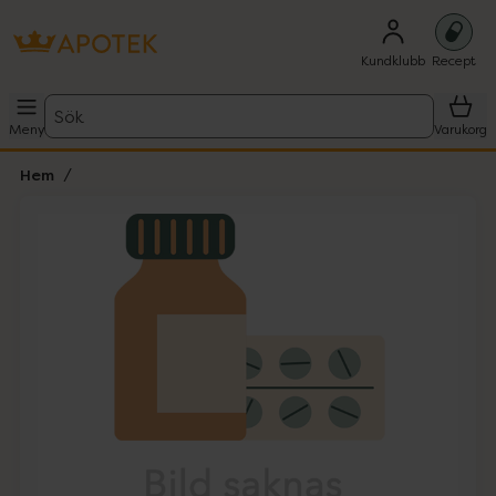
Kundklubb
Recept
Sök
Meny
Varukorg
Hem
Hoppa över Lista
Lista: . Innehåller 1 objekt.