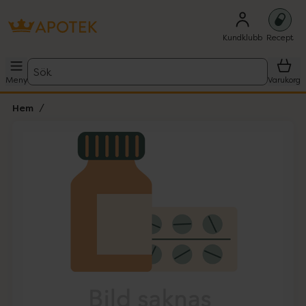
Kundklubb
Recept
Sök
Meny
Varukorg
Hem
Hoppa över Lista
Lista: . Innehåller 1 objekt.