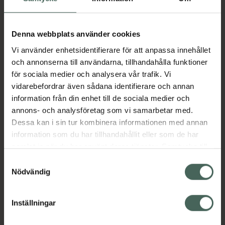
Aktuella erbjudanden
Denna webbplats använder cookies
Vi använder enhetsidentifierare för att anpassa innehållet
Beskrivning
Dölj
och annonserna till användarna, tillhandahålla funktioner
för sociala medier och analysera vår trafik. Vi
vidarebefordrar även sådana identifierare och annan
Läs alltid bipacksedeln innan
information från din enhet till de sociala medier och
användning.
annons- och analysföretag som vi samarbetar med.
Dessa kan i sin tur kombinera informationen med annan
EAN:
05055565745922
information som du har tillhandahållit eller som de har
samlat in när du har använt deras tjänster. Samtycke till
cookies är frivilligt och du kan när som helst ändra eller
Samtyckesval
Bipacksedel från FASS
Visa
återkalla ditt samtycke via webbplatsens
Nödvändig
cookieinställningar. Ett återkallat samtycke påverkar inte
lagligheten av behandling som skett innan återkallelsen.
Inställningar