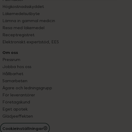
Högkostnadsskyddet
Läkemedelsutbyte
Lämna in gammal medicin
Resa med läkemedel
Receptregistret
Elektroniskt expertstöd, EES
Om oss
Pressrum
Jobba hos oss
Hållbarhet
Samarbeten
Ägare och ledningsgrupp
För leverantörer
Företagskund
Eget apotek
Glädjeeffekten
Cookieinställningar