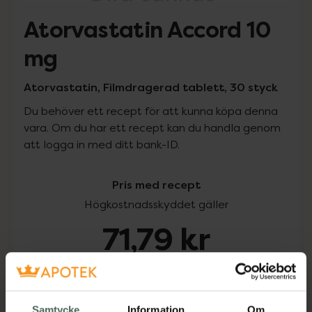
Atorvastatin Accord 10
mg
Atorvastatin, Filmdragerad tablett, 30 styck
Du behöver ett recept för att kunna köpa denna
vara. Om du har ett recept kan du handla genom
att logga in med ditt bank-ID.
Pris med recept
Högkostnadsskyddet gäller
71,79 kr
I apotek:
71,79 kr
Köp via ditt recept
Samtycke
Information
Om