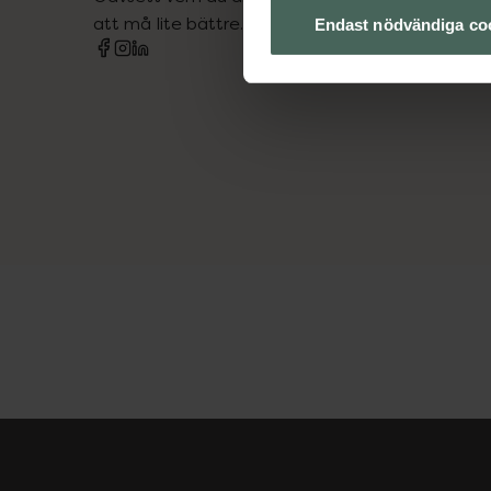
att må lite bättre. Välkommen att prata med os
Endast nödvändiga co