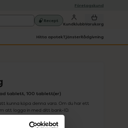
Företagskund
Recept
Kundklubb
Varukorg
Hitta apotek
Tjänster
Rådgivning
g
ad tablett, 100 tablett(er)
att kunna köpa denna vara. Om du har ett
 att logga in med ditt bank-ID.
is med recept