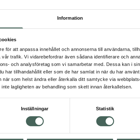
Högkos
64
Information
Dölj
cookies
I 
e för att anpassa innehållet och annonserna till användarna, tillh
Kö
vår trafik. Vi vidarebefordrar även sådana identifierare och anna
nnons- och analysföretag som vi samarbetar med. Dessa kan i sin
Visa
har tillhandahållit eller som de har samlat in när du har använt 
an när som helst ändra eller återkalla ditt samtycke via webbplats
Aktuella erbjudanden
inte lagligheten av behandling som skett innan återkallelsen.
Inställningar
Statistik
Kundservice
Om re
ån Skåne i syd
Kontakta oss
Fullma
atorn.
Vanliga frågor
Högkos
lpa just dig
Hitta apotek
Läkem