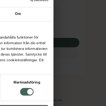
tnadsskyddet gäller
,49 kr
Om
apotek:
64,49 kr
andahålla funktioner för
p via ditt recept
n information från din enhet
 tur kombinera informationen
deras tjänster. Samtycke till
ens cookieinställningar. Ett
Marknadsföring
cept och läkemedel
Om oss
kter
Pressrum
tnadsskyddet
Jobba hos oss
edelsutbyte
Hållbarhet