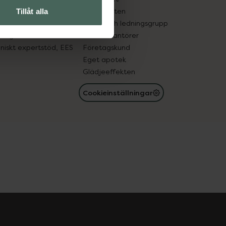
in gammal medicin
Samarbeten
Tillåt alla
med läkemedel
Ägare och ledningsgrupp
registret
För leverantörer
oniskt expertstöd, EES
Företagskund
Eget apotek
Glädjeeffekten
Cookieinställningar