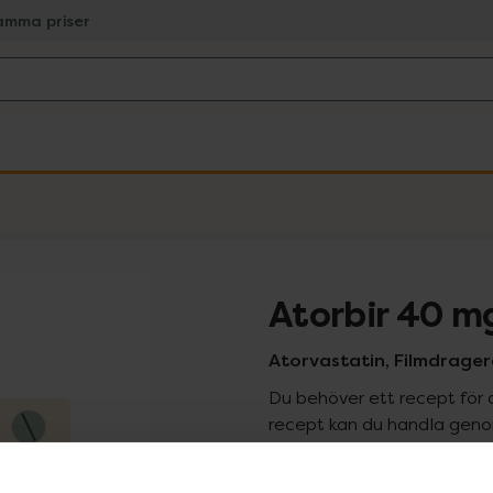
amma priser
Atorbir 40 m
Atorvastatin, Filmdrager
Du behöver ett recept för 
recept kan du handla genom
Pr