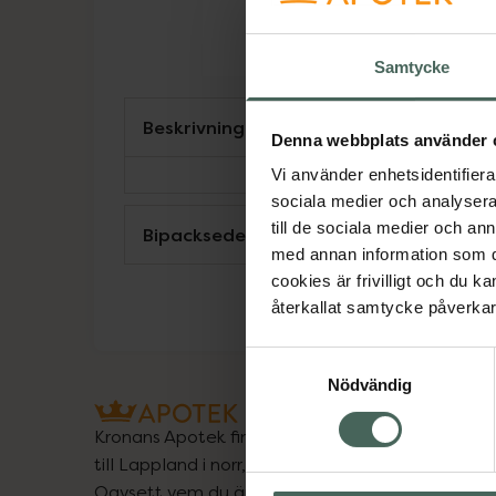
Samtycke
Beskrivning
Denna webbplats använder 
Vi använder enhetsidentifierar
sociala medier och analysera 
till de sociala medier och a
Bipacksedel från FASS
med annan information som du 
cookies är frivilligt och du k
återkallat samtycke påverkar 
Samtyckesval
Nödvändig
Kronans Apotek finns här för dig. Du hittar oss fr
till Lappland i norr, och online i mobilen och på d
Oavsett vem du är så är det vårt uppdrag att hjä