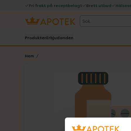
Fri frakt på receptbelagt
Brett utbud
Hälsos
Sök
Produkter
Erbjudanden
Hem
Hoppa över Lista
Lista: . Innehåller 1 objekt.