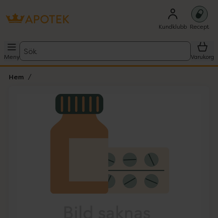
Kundklubb
Recept
Sök
Meny
Varukorg
Hem
Hoppa över Lista
Lista: . Innehåller 1 objekt.