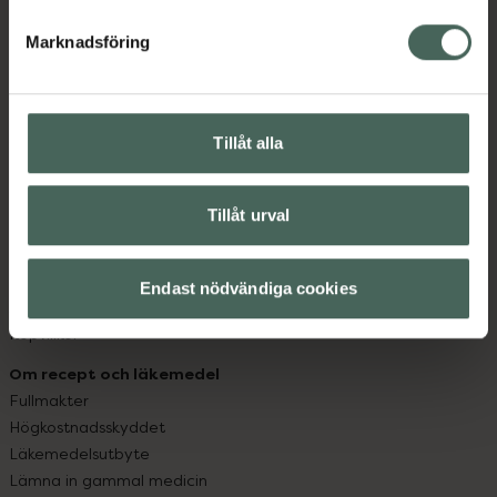
hjälpa just dig att må lite bättre. Välkommen att prata
med oss.
Marknadsföring
Kundservice
Kontakta oss
Tillåt alla
Vanliga frågor
Hitta apotek
Handla tryggt
Tillåt urval
Leverans, betalning och retur
Kundklubb
Sajtens tillgänglighet
Endast nödvändiga cookies
App
Köpvillkor
Om recept och läkemedel
Fullmakter
Högkostnadsskyddet
Läkemedelsutbyte
Lämna in gammal medicin