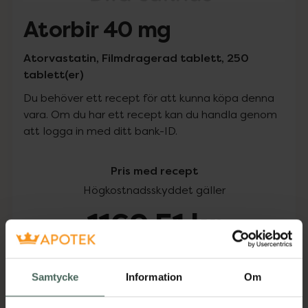
Atorbir 40 mg
Atorvastatin, Filmdragerad tablett, 250
tablett(er)
Du behöver ett recept för att kunna köpa denna
vara. Om du har ett recept kan du handla genom
att logga in med ditt bank-ID.
Pris med recept
Högkostnadsskyddet gäller
1169,51 kr
I apotek:
1169,51 kr
Samtycke
Information
Om
Köp via ditt recept