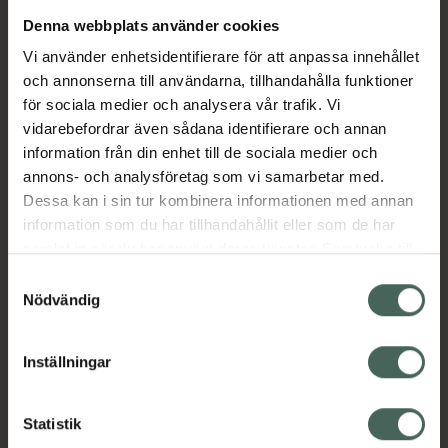
Denna webbplats använder cookies
Aktuella erbjudanden
Vi använder enhetsidentifierare för att anpassa innehållet
och annonserna till användarna, tillhandahålla funktioner
Beskrivning
Dölj
för sociala medier och analysera vår trafik. Vi
vidarebefordrar även sådana identifierare och annan
information från din enhet till de sociala medier och
Läs alltid bipacksedeln innan
annons- och analysföretag som vi samarbetar med.
användning.
Dessa kan i sin tur kombinera informationen med annan
information som du har tillhandahållit eller som de har
EAN:
07350096046288
samlat in när du har använt deras tjänster. Samtycke till
cookies är frivilligt och du kan när som helst ändra eller
Samtyckesval
återkalla ditt samtycke via webbplatsens
Nödvändig
cookieinställningar. Ett återkallat samtycke påverkar inte
lagligheten av behandling som skett innan återkallelsen.
Inställningar
Kronans Apotek finns här för dig. Du hittar oss från Skåne i
syd till Lappland i norr, och online i mobilen och på
Statistik
datorn. Oavsett vem du är så är det vårt uppdrag att