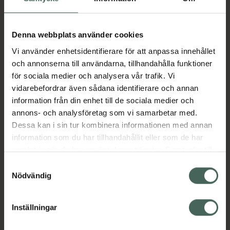
Aktuella erbjudanden
Denna webbplats använder cookies
Vi använder enhetsidentifierare för att anpassa innehållet
Beskrivning
Dölj
och annonserna till användarna, tillhandahålla funktioner
för sociala medier och analysera vår trafik. Vi
vidarebefordrar även sådana identifierare och annan
Läs alltid bipacksedeln innan
information från din enhet till de sociala medier och
användning.
annons- och analysföretag som vi samarbetar med.
Dessa kan i sin tur kombinera informationen med annan
EAN:
07046265776161
information som du har tillhandahållit eller som de har
samlat in när du har använt deras tjänster. Samtycke till
cookies är frivilligt och du kan när som helst ändra eller
Samtyckesval
Bipacksedel från FASS
Visa
återkalla ditt samtycke via webbplatsens
Nödvändig
cookieinställningar. Ett återkallat samtycke påverkar inte
lagligheten av behandling som skett innan återkallelsen.
Inställningar