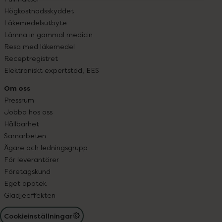
Högkostnadsskyddet
Läkemedelsutbyte
Lämna in gammal medicin
Resa med läkemedel
Receptregistret
Elektroniskt expertstöd, EES
Om oss
Pressrum
Jobba hos oss
Hållbarhet
Samarbeten
Ägare och ledningsgrupp
För leverantörer
Företagskund
Eget apotek
Glädjeeffekten
Cookieinställningar