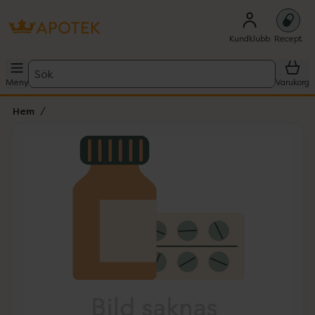
Kundklubb
Recept
Sök
Meny
Varukorg
Hem
Hoppa över Lista
Lista: . Innehåller 1 objekt.