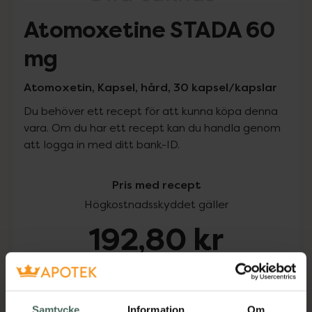
Atomoxetine STADA 60
mg
Atomoxetin, Kapsel, hård, 30 kapsel/kapslar
Du behöver ett recept för att kunna köpa denna
vara. Om du har ett recept kan du handla genom
att logga in med ditt bank-ID.
Pris med recept
Högkostnadsskyddet gäller
192,80 kr
I apotek:
192,80 kr
Köp via ditt recept
Samtycke
Information
Om