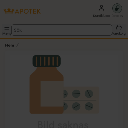
Kundklubb
Recept
Sök
Meny
Varukorg
Hem
Hoppa över Lista
Lista: . Innehåller 1 objekt.