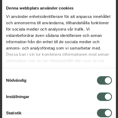
Denna webbplats använder cookies
Aktuella erbjudanden
Vi använder enhetsidentifierare för att anpassa innehållet
och annonserna till användarna, tillhandahålla funktioner
för sociala medier och analysera vår trafik. Vi
Beskrivning
Dölj
vidarebefordrar även sådana identifierare och annan
information från din enhet till de sociala medier och
EAN:
07350109551075
annons- och analysföretag som vi samarbetar med.
Dessa kan i sin tur kombinera informationen med annan
information som du har tillhandahållit eller som de har
samlat in när du har använt deras tjänster. Samtycke till
Bipacksedel från FASS
Visa
cookies är frivilligt och du kan när som helst ändra eller
Samtyckesval
återkalla ditt samtycke via webbplatsens
Nödvändig
cookieinställningar. Ett återkallat samtycke påverkar inte
lagligheten av behandling som skett innan återkallelsen.
Inställningar
Kronans Apotek finns här för dig. Du hittar oss från Skåne i
syd till Lappland i norr, och online i mobilen och på
Statistik
datorn. Oavsett vem du är så är det vårt uppdrag att