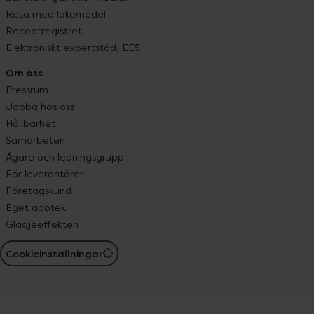
Resa med läkemedel
Receptregistret
Elektroniskt expertstöd, EES
Om oss
Pressrum
Jobba hos oss
Hållbarhet
Samarbeten
Ägare och ledningsgrupp
För leverantörer
Företagskund
Eget apotek
Glädjeeffekten
Cookieinställningar