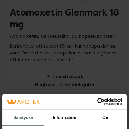
Atomoxetin Glenmark 18
mg
Atomoxetin, Kapsel, hård, 56 kapsel/kapslar
Du behöver ett recept för att kunna köpa denna
vara. Om du har ett recept kan du handla genom
att logga in med ditt bank-ID.
Pris med recept
Högkostnadsskyddet gäller
588,27 kr
I apotek:
588,27 kr
Samtycke
Information
Om
Köp via ditt recept