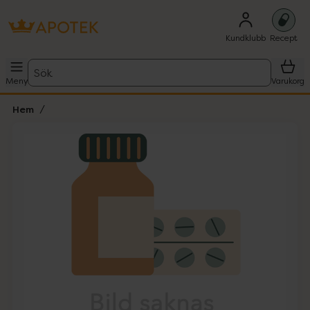
Kundklubb
Recept
Sök
Meny
Varukorg
Hem
Hoppa över Lista
Lista: . Innehåller 1 objekt.