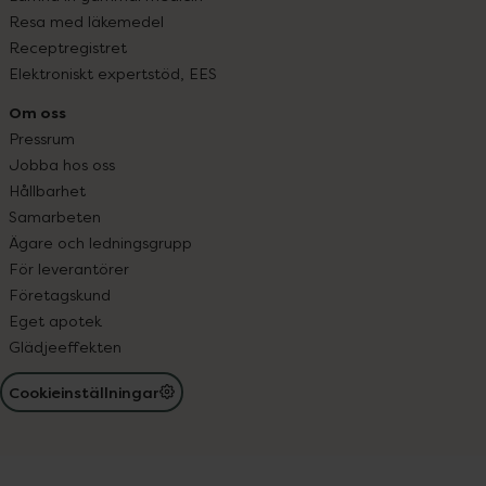
Resa med läkemedel
Receptregistret
Elektroniskt expertstöd, EES
Om oss
Pressrum
Jobba hos oss
Hållbarhet
Samarbeten
Ägare och ledningsgrupp
För leverantörer
Företagskund
Eget apotek
Glädjeeffekten
Cookieinställningar