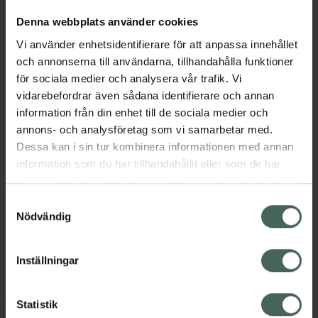
Denna webbplats använder cookies
Aktuella erbjudanden
Vi använder enhetsidentifierare för att anpassa innehållet
och annonserna till användarna, tillhandahålla funktioner
för sociala medier och analysera vår trafik. Vi
Beskrivning
Dölj
vidarebefordrar även sådana identifierare och annan
information från din enhet till de sociala medier och
EAN:
05714372012442
annons- och analysföretag som vi samarbetar med.
Dessa kan i sin tur kombinera informationen med annan
information som du har tillhandahållit eller som de har
samlat in när du har använt deras tjänster. Samtycke till
Bipacksedel från FASS
Visa
cookies är frivilligt och du kan när som helst ändra eller
Samtyckesval
återkalla ditt samtycke via webbplatsens
Nödvändig
cookieinställningar. Ett återkallat samtycke påverkar inte
lagligheten av behandling som skett innan återkallelsen.
Inställningar
Kronans Apotek finns här för dig. Du hittar oss från Skåne i
syd till Lappland i norr, och online i mobilen och på
Statistik
datorn. Oavsett vem du är så är det vårt uppdrag att