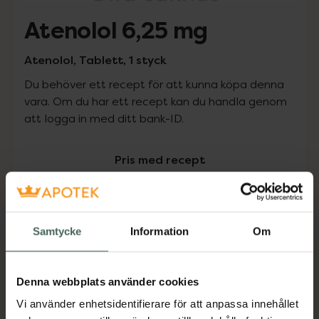
Atenolol 6,25 mg
Atenolol, Tablett, 1 styck
Du behöver ett recept för att kunna köpa denna
vara. Om du har ett recept kan du handla genom
att logga in med ditt bank-ID.
Pris med recept
Högkostnadsskyddet gäller inte
0 kr
Samtycke
Information
Om
Köp via ditt recept
Denna webbplats använder cookies
Vi använder enhetsidentifierare för att anpassa innehållet
Aktuella erbjudanden