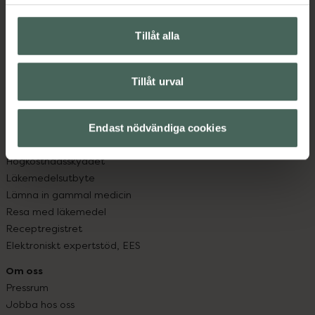
Hitta apotek
Handla tryggt
Leverans, betalning och retur
Tillåt alla
Kundklubb
Sajtens tillgänglighet
Tillåt urval
App
Köpvillkor
Om recept och läkemedel
Endast nödvändiga cookies
Fullmakter
Högkostnadsskyddet
Läkemedelsutbyte
Lämna in gammal medicin
Resa med läkemedel
Receptregistret
Elektroniskt expertstöd, EES
Om oss
Pressrum
Jobba hos oss