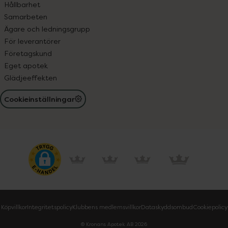
Hållbarhet
Samarbeten
Ägare och ledningsgrupp
För leverantörer
Företagskund
Eget apotek
Glädjeeffekten
Cookieinställningar
Köpvillkor
Integritetspolicy
Klubbens medlemsvillkor
Dataskyddsombud
Cookiepolicy
© Kronans Apotek AB
2026