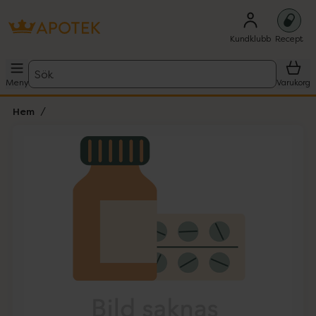
Kundklubb
Recept
Sök
Meny
Varukorg
Hem
Hoppa över Lista
Lista: . Innehåller 1 objekt.