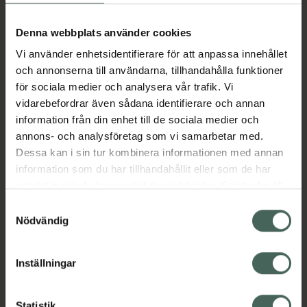
Aktuella erbjudanden
Denna webbplats använder cookies
Vi använder enhetsidentifierare för att anpassa innehållet
Beskrivning
Dölj
och annonserna till användarna, tillhandahålla funktioner
för sociala medier och analysera vår trafik. Vi
vidarebefordrar även sådana identifierare och annan
Läs alltid bipacksedeln innan
information från din enhet till de sociala medier och
användning.
annons- och analysföretag som vi samarbetar med.
EAN:
07046260206847
Dessa kan i sin tur kombinera informationen med annan
information som du har tillhandahållit eller som de har
samlat in när du har använt deras tjänster. Samtycke till
Bipacksedel från FASS
Visa
cookies är frivilligt och du kan när som helst ändra eller
Samtyckesval
återkalla ditt samtycke via webbplatsens
Nödvändig
cookieinställningar. Ett återkallat samtycke påverkar inte
lagligheten av behandling som skett innan återkallelsen.
Inställningar
Kronans Apotek finns här för dig. Du hittar oss från Skåne i
Statistik