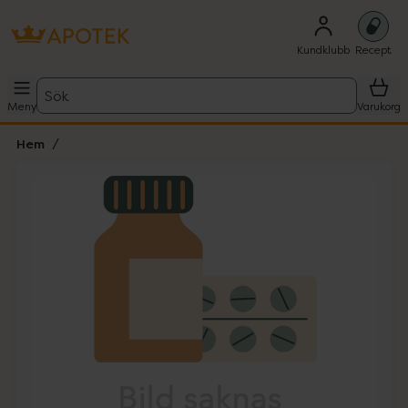
Kundklubb
Recept
Sök
Meny
Varukorg
Hem
Hoppa över Lista
Lista: . Innehåller 1 objekt.