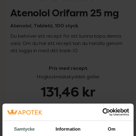
Atenolol Orifarm 25 mg
Atenolol, Tablett, 100 styck
Du behöver ett recept för att kunna köpa denna
vara. Om du har ett recept kan du handla genom
att logga in med ditt bank-ID.
Pris med recept
Högkostnadsskyddet gäller
131,46 kr
I apotek:
131,46 kr
Köp via ditt recept
Samtycke
Information
Om