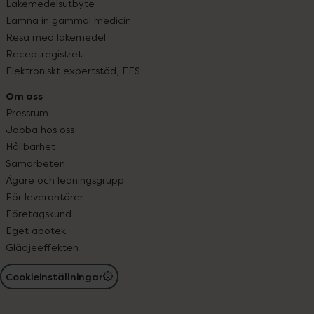
Läkemedelsutbyte
Lämna in gammal medicin
Resa med läkemedel
Receptregistret
Elektroniskt expertstöd, EES
Om oss
Pressrum
Jobba hos oss
Hållbarhet
Samarbeten
Ägare och ledningsgrupp
För leverantörer
Företagskund
Eget apotek
Glädjeeffekten
Cookieinställningar