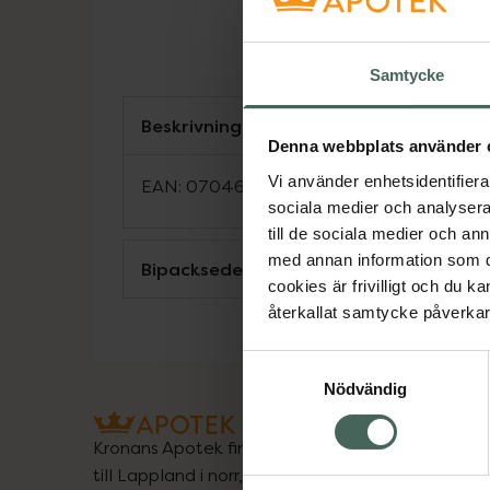
Samtycke
Beskrivning
Denna webbplats använder 
Vi använder enhetsidentifierar
EAN:
07046260297173
sociala medier och analysera 
till de sociala medier och a
med annan information som du 
Bipacksedel från FASS
cookies är frivilligt och du k
återkallat samtycke påverkar 
Samtyckesval
Nödvändig
Kronans Apotek finns här för dig. Du hittar oss fr
till Lappland i norr, och online i mobilen och på d