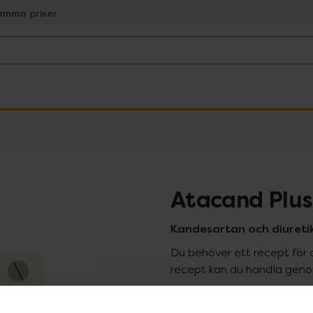
amma priser
Atacand Plu
Kandesartan och diuretik
Du behöver ett recept för 
recept kan du handla genom
Pr