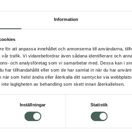
Högkos
357
Information
Dölj
I a
cookies
e för att anpassa innehållet och annonserna till användarna, tillh
Kö
vår trafik. Vi vidarebefordrar även sådana identifierare och anna
nnons- och analysföretag som vi samarbetar med. Dessa kan i sin
har tillhandahållit eller som de har samlat in när du har använt 
Visa
Aktuella erbjudanden
an när som helst ändra eller återkalla ditt samtycke via webbplats
inte lagligheten av behandling som skett innan återkallelsen.
Inställningar
Statistik
Kundservice
Om re
ån Skåne i syd
Kontakta oss
Fullma
atorn.
Vanliga frågor
Högkos