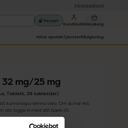
Företagskund
Recept
Kundklubb
Varukorg
Hitta apotek
Tjänster
Rådgivning
s 32 mg/25 mg
a, Tablett, 28 tablett(er)
att kunna köpa denna vara. Om du har ett
 att logga in med ditt bank-ID.
is med recept