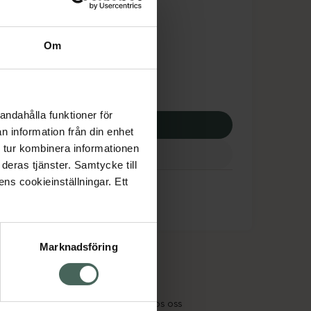
tnadsskyddet gäller
,75 kr
Om
potek:
357,75 kr
andahålla funktioner för
p via ditt recept
n information från din enhet
 tur kombinera informationen
deras tjänster. Samtycke till
ens cookieinställningar. Ett
Marknadsföring
cept och läkemedel
Om oss
kter
Pressrum
tnadsskyddet
Jobba hos oss