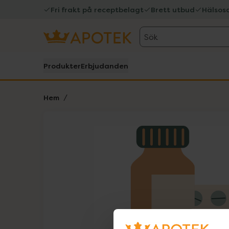
Fri frakt på receptbelagt
Brett utbud
Hälsos
Sök
Produkter
Erbjudanden
Hem
Hoppa över Lista
Lista: . Innehåller 1 objekt.