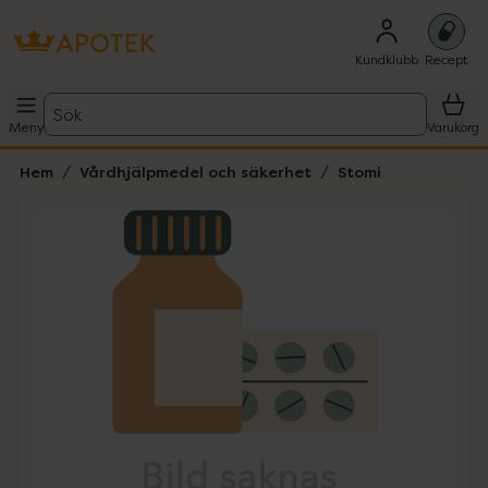
Kundklubb
Recept
Sök
Meny
Varukorg
Hem
Vårdhjälpmedel och säkerhet
Stomi
Hoppa över Lista
Lista: . Innehåller 1 objekt.