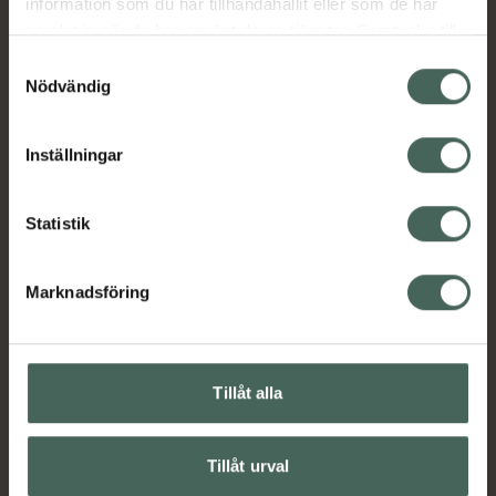
Jämförpris
18,40 kr
/
st
information som du har tillhandahållit eller som de har
samlat in när du har använt deras tjänster. Samtycke till
EAN:
05701780773713
cookies är frivilligt och du kan när som helst ändra eller
Samtyckesval
Kategorier:
återkalla ditt samtycke via webbplatsens
Nödvändig
cookieinställningar. Ett återkallat samtycke påverkar inte
Mage
Stomi
lagligheten av behandling som skett innan återkallelsen.
Inställningar
Statistik
Upptäck flera produkter inom
Mage
Stomi
Marknadsföring
Tillåt alla
Kronans Apotek finns här för dig. Du hittar oss från Skåne i
syd till Lappland i norr, och online i mobilen och på
Tillåt urval
datorn. Oavsett vem du är så är det vårt uppdrag att