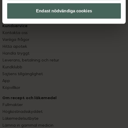
hjälpa just dig att må lite bättre. Välkommen att prata
med oss.
Endast nödvändiga cookies
Kundservice
Kontakta oss
Vanliga frågor
Hitta apotek
Handla tryggt
Leverans, betalning och retur
Kundklubb
Sajtens tillgänglighet
App
Köpvillkor
Om recept och läkemedel
Fullmakter
Högkostnadsskyddet
Läkemedelsutbyte
Lämna in gammal medicin