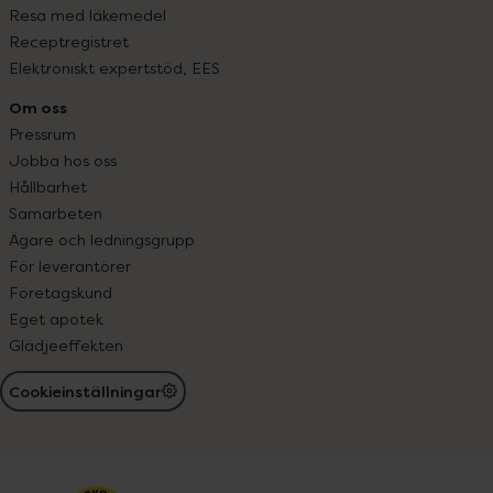
Resa med läkemedel
Receptregistret
Elektroniskt expertstöd, EES
Om oss
Pressrum
Jobba hos oss
Hållbarhet
Samarbeten
Ägare och ledningsgrupp
För leverantörer
Företagskund
Eget apotek
Glädjeeffekten
Cookieinställningar