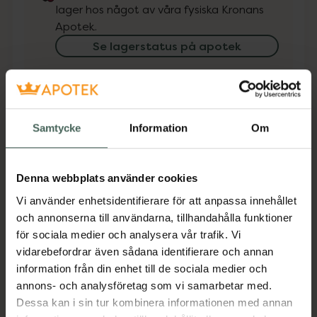
lager hos något av våra fysiska Kronans
Apotek.
Se lagerstatus på apotek
Få mejl när varan finns i lager online
Din e-postadress
Samtycke
Information
Om
villkoren
Jag accepterar
Denna webbplats använder cookies
Spara
Vi använder enhetsidentifierare för att anpassa innehållet
och annonserna till användarna, tillhandahålla funktioner
för sociala medier och analysera vår trafik. Vi
Aktuella erbjudanden
vidarebefordrar även sådana identifierare och annan
information från din enhet till de sociala medier och
Beskrivning
Dölj
annons- och analysföretag som vi samarbetar med.
Dessa kan i sin tur kombinera informationen med annan