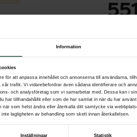
551
I 
Dölj
Information
Snabba leve
cookies
Aktuella erbjudanden
e för att anpassa innehållet och annonserna till användarna, tillh
vår trafik. Vi vidarebefordrar även sådana identifierare och anna
nnons- och analysföretag som vi samarbetar med. Dessa kan i sin
har tillhandahållit eller som de har samlat in när du har använt 
an när som helst ändra eller återkalla ditt samtycke via webbplats
inte lagligheten av behandling som skett innan återkallelsen.
Inställningar
Statistik