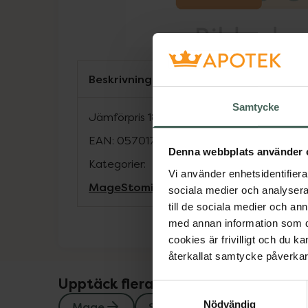
Beskrivning
Samtycke
Jämförpris
18,40 kr
/
st
EAN:
05701780773560
Denna webbplats använder 
Kategorier:
Vi använder enhetsidentifierar
Mage
Stomi
sociala medier och analysera 
till de sociala medier och a
med annan information som du 
cookies är frivilligt och du k
återkallat samtycke påverkar 
Upptäck flera produkter inom
Samtyckesval
Nödvändig
Mage
Stomi