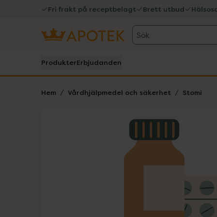
Fri frakt på receptbelagt
Brett utbud
Hälsos
Sök
Produkter
Erbjudanden
Hem
Vårdhjälpmedel och säkerhet
Stomi
Hoppa över Lista
Lista: . Innehåller 1 objekt.