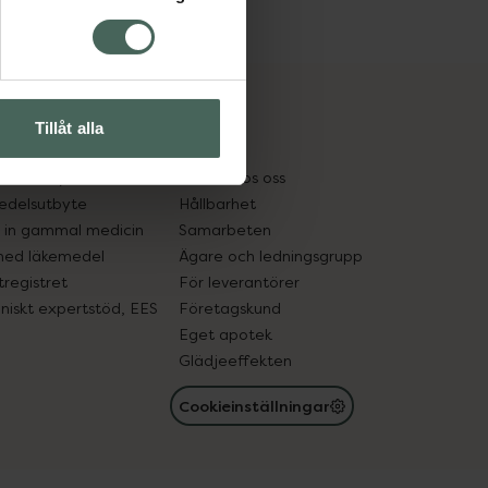
cept och läkemedel
Om oss
Tillåt alla
kter
Pressrum
tnadsskyddet
Jobba hos oss
edelsutbyte
Hållbarhet
in gammal medicin
Samarbeten
med läkemedel
Ägare och ledningsgrupp
registret
För leverantörer
oniskt expertstöd, EES
Företagskund
Eget apotek
Glädjeeffekten
Cookieinställningar