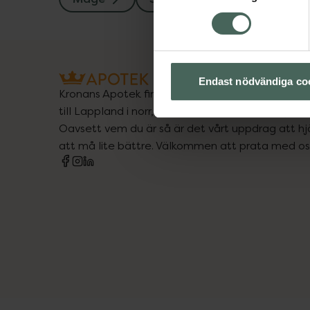
Endast nödvändiga co
Kronans Apotek finns här för dig. Du hittar oss fr
till Lappland i norr, och online i mobilen och på d
Oavsett vem du är så är det vårt uppdrag att hjä
att må lite bättre. Välkommen att prata med os