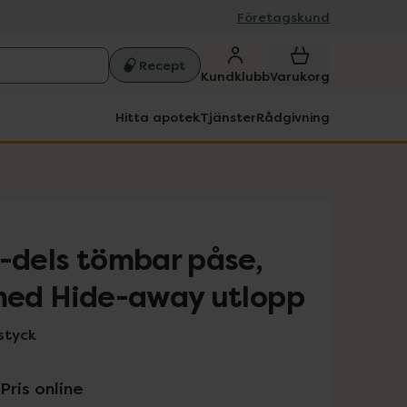
Företagskund
Recept
Kundklubb
Varukorg
Hitta apotek
Tjänster
Rådgivning
2-dels tömbar påse,
 med Hide-away utlopp
styck
Pris online