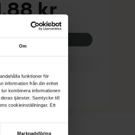
,88 kr
apotek:
551,88 kr
Assura 
Köp
Om
ranser
Finns i webblager
andahålla funktioner för
n information från din enhet
 tur kombinera informationen
deras tjänster. Samtycke till
ens cookieinställningar. Ett
Marknadsföring