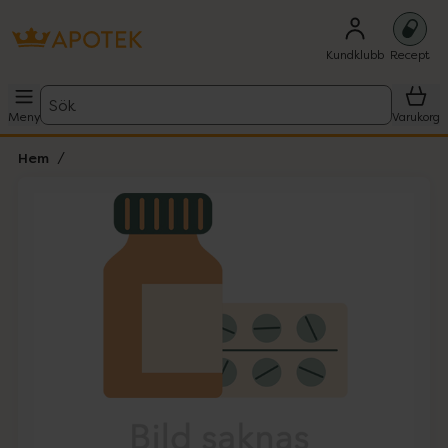
Kundklubb
Recept
Sök
Meny
Varukorg
Hem
Hoppa över Lista
Lista: . Innehåller 1 objekt.