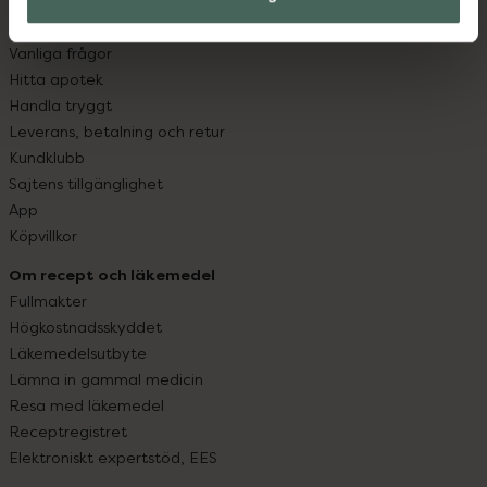
Kundservice
Kontakta oss
Vanliga frågor
Hitta apotek
Handla tryggt
Leverans, betalning och retur
Kundklubb
Sajtens tillgänglighet
App
Köpvillkor
Om recept och läkemedel
Fullmakter
Högkostnadsskyddet
Läkemedelsutbyte
Lämna in gammal medicin
Resa med läkemedel
Receptregistret
Elektroniskt expertstöd, EES