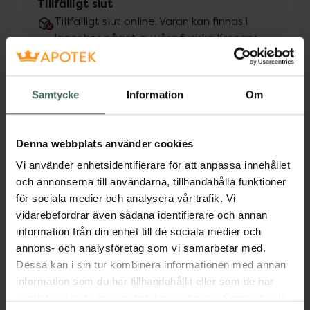
Tillfälligt slut
Tillfälligt slut online. Varan kan finnas i
lager hos något av våra fysiska Kronans
Apotek.
Se lagerstatus på apotek
Samtycke
Information
Om
Få mejl när varan finns i lager online
Din e-postadress
Denna webbplats använder cookies
Vi använder enhetsidentifierare för att anpassa innehållet
och annonserna till användarna, tillhandahålla funktioner
villkoren
Jag accepterar
för sociala medier och analysera vår trafik. Vi
vidarebefordrar även sådana identifierare och annan
Spara
information från din enhet till de sociala medier och
annons- och analysföretag som vi samarbetar med.
Aktuella erbjudanden
Dessa kan i sin tur kombinera informationen med annan
information som du har tillhandahållit eller som de har
samlat in när du har använt deras tjänster. Samtycke till
Beskrivning
Dölj