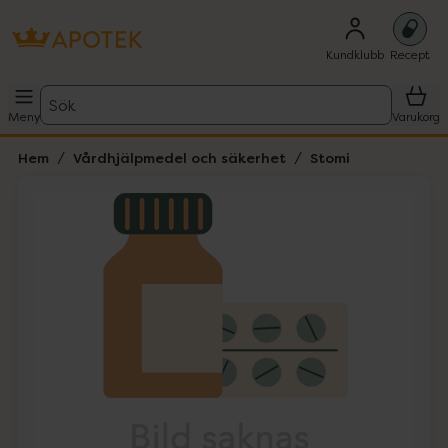
Kundklubb
Recept
Sök
Meny
Varukorg
Hem
Vårdhjälpmedel och säkerhet
Stomi
Hoppa över Lista
Lista: . Innehåller 1 objekt.