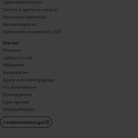
Läkemedelsutbyte
Lämna in gammal medicin
Resa med läkemedel
Receptregistret
Elektroniskt expertstöd, EES
Om oss
Pressrum
Jobba hos oss
Hållbarhet
Samarbeten
Ägare och ledningsgrupp
För leverantörer
Företagskund
Eget apotek
Glädjeeffekten
Cookieinställningar