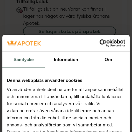
Tillfälligt slut
Tillfälligt slut online. Varan kan finnas i
lager hos något av våra fysiska Kronans
Apotek.
Se lagerstatus på apotek
Få mejl när varan finns i lager online
Samtycke
Information
Om
Din e-postadress
Denna webbplats använder cookies
villkoren
Jag accepterar
Vi använder enhetsidentifierare för att anpassa innehållet
Spara
och annonserna till användarna, tillhandahålla funktioner
för sociala medier och analysera vår trafik. Vi
Aktuella erbjudanden
vidarebefordrar även sådana identifierare och annan
information från din enhet till de sociala medier och
annons- och analysföretag som vi samarbetar med.
Beskrivning
Dölj
Dessa kan i sin tur kombinera informationen med annan