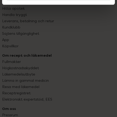
Vanliga frågor
Hitta apotek
Handla tryggt
Leverans, betalning och retur
Kundklubb
Sajtens tillgänglighet
App
Köpvillkor
Om recept och läkemedel
Fullmakter
Högkostnadsskyddet
Läkemedelsutbyte
Lämna in gammal medicin
Resa med läkemedel
Receptregistret
Elektroniskt expertstöd, EES
Om oss
Pressrum