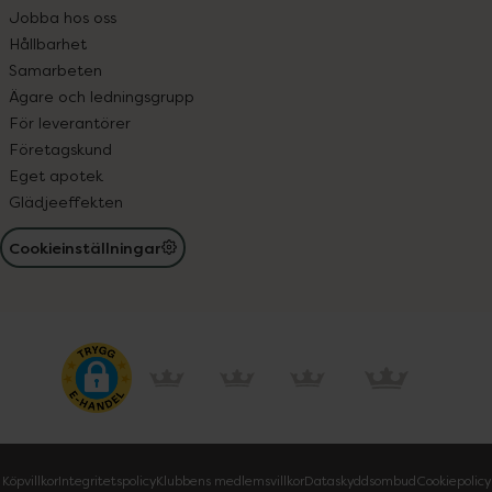
Jobba hos oss
Hållbarhet
Samarbeten
Ägare och ledningsgrupp
För leverantörer
Företagskund
Eget apotek
Glädjeeffekten
Cookieinställningar
Köpvillkor
Integritetspolicy
Klubbens medlemsvillkor
Dataskyddsombud
Cookiepolicy