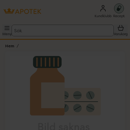
Kundklubb
Recept
Sök
Meny
Varukorg
Hem
Hoppa över Lista
Lista: . Innehåller 1 objekt.