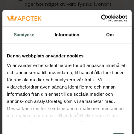
lager hos något av våra fysiska Kronans
Apotek.
Se lagerstatus på apotek
Samtycke
Information
Om
Få mejl när varan finns i lager online
Din e-postadress
Denna webbplats använder cookies
Vi använder enhetsidentifierare för att anpassa innehållet
villkoren
Jag accepterar
och annonserna till användarna, tillhandahålla funktioner
för sociala medier och analysera vår trafik. Vi
Spara
vidarebefordrar även sådana identifierare och annan
information från din enhet till de sociala medier och
Aktuella erbjudanden
annons- och analysföretag som vi samarbetar med.
Dessa kan i sin tur kombinera informationen med annan
information som du har tillhandahållit eller som de har
Beskrivning
Dölj
samlat in när du har använt deras tjänster. Samtycke till
cookies är frivilligt och du kan när som helst ändra eller
Samtyckesval