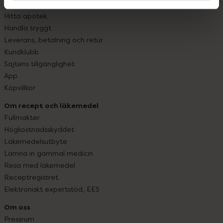
Vanliga frågor
Hitta apotek
Handla tryggt
Leverans, betalning och retur
Kundklubb
Sajtens tillgänglighet
App
Köpvillkor
Om recept och läkemedel
Fullmakter
Högkostnadsskyddet
Läkemedelsutbyte
Lämna in gammal medicin
Resa med läkemedel
Receptregistret
Elektroniskt expertstöd, EES
Om oss
Pressrum