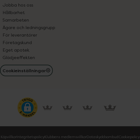
Jobba hos oss
Hållbarhet
Samarbeten
Ägare och ledningsgrupp
För leverantörer
Företagskund
Eget apotek
Glädjeeffekten
Cookieinställningar
Köpvillkor
Integritetspolicy
Klubbens medlemsvillkor
Dataskyddsombud
Cookiepolicy