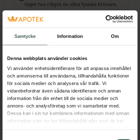
lager hos något av våra fysiska Kronans
Apotek.
Se lagerstatus på apotek
Samtycke
Information
Om
Få mejl när varan finns i lager online
Din e-postadress
Denna webbplats använder cookies
Vi använder enhetsidentifierare för att anpassa innehållet
villkoren
Jag accepterar
och annonserna till användarna, tillhandahålla funktioner
för sociala medier och analysera vår trafik. Vi
Spara
vidarebefordrar även sådana identifierare och annan
information från din enhet till de sociala medier och
Aktuella erbjudanden
annons- och analysföretag som vi samarbetar med.
Dessa kan i sin tur kombinera informationen med annan
information som du har tillhandahållit eller som de har
Beskrivning
Dölj
samlat in när du har använt deras tjänster. Samtycke till
cookies är frivilligt och du kan när som helst ändra eller
Samtyckesval