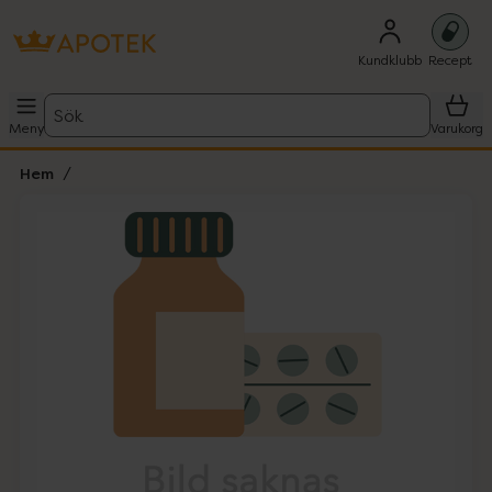
Kundklubb
Recept
Sök
Meny
Varukorg
Hem
Hoppa över Lista
Lista: . Innehåller 1 objekt.