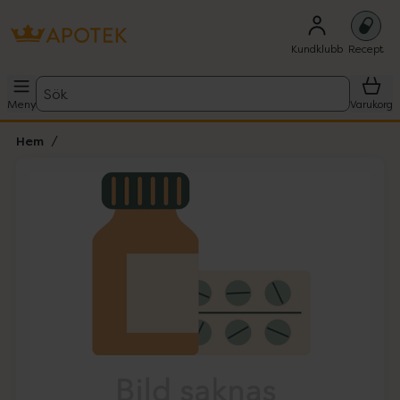
Kundklubb
Recept
Sök
Meny
Varukorg
Hem
Hoppa över Lista
Lista: . Innehåller 1 objekt.