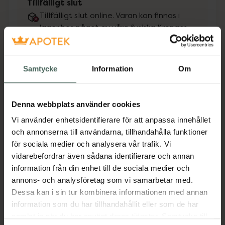
Tillfälligt slut
Tillfälligt slut online. Varan kan finnas i
lager hos något av våra fysiska Kronans
Apotek.
Se lagerstatus på apotek
Samtycke
Information
Om
Få mejl när varan finns i lager online
Din e-postadress
Denna webbplats använder cookies
Vi använder enhetsidentifierare för att anpassa innehållet
och annonserna till användarna, tillhandahålla funktioner
villkoren
Jag accepterar
för sociala medier och analysera vår trafik. Vi
vidarebefordrar även sådana identifierare och annan
Spara
information från din enhet till de sociala medier och
annons- och analysföretag som vi samarbetar med.
Aktuella erbjudanden
Dessa kan i sin tur kombinera informationen med annan
information som du har tillhandahållit eller som de har
samlat in när du har använt deras tjänster. Samtycke till
Beskrivning
Dölj