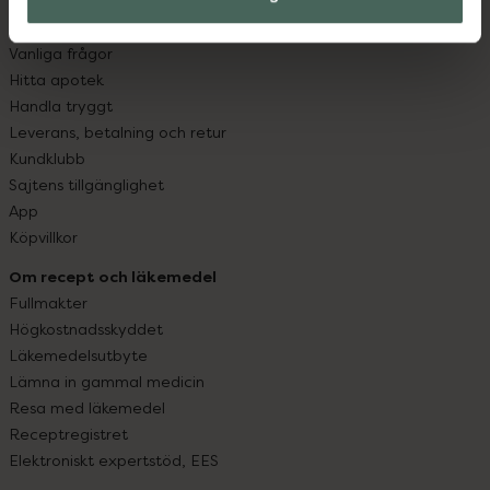
Kundservice
Kontakta oss
Vanliga frågor
Hitta apotek
Handla tryggt
Leverans, betalning och retur
Kundklubb
Sajtens tillgänglighet
App
Köpvillkor
Om recept och läkemedel
Fullmakter
Högkostnadsskyddet
Läkemedelsutbyte
Lämna in gammal medicin
Resa med läkemedel
Receptregistret
Elektroniskt expertstöd, EES