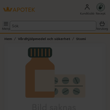
Kundklubb
Recept
Sök
Meny
Varukorg
Hem
Vårdhjälpmedel och säkerhet
Stomi
Hoppa över Lista
Lista: . Innehåller 1 objekt.