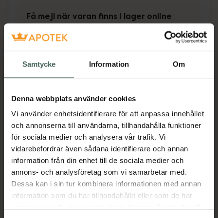
Få mejl när varan finns i lager online
Din e-postadress
Samtycke
Information
Om
villkoren
Jag accepterar
Spara
Denna webbplats använder cookies
Vi använder enhetsidentifierare för att anpassa innehållet
Aktuella erbjudanden
och annonserna till användarna, tillhandahålla funktioner
för sociala medier och analysera vår trafik. Vi
Beskrivning
Dölj
vidarebefordrar även sådana identifierare och annan
information från din enhet till de sociala medier och
Jämförpris
44,75 kr
/
st
annons- och analysföretag som vi samarbetar med.
Dessa kan i sin tur kombinera informationen med annan
EAN:
05701780733571
information som du har tillhandahållit eller som de har
Kategorier:
samlat in när du har använt deras tjänster. Samtycke till