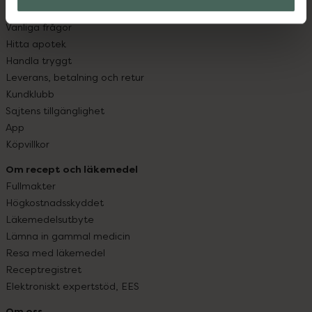
Kontakta oss
Vanliga frågor
Hitta apotek
Handla tryggt
Leverans, betalning och retur
Kundklubb
Sajtens tillgänglighet
App
Köpvillkor
Om recept och läkemedel
Fullmakter
Högkostnadsskyddet
Läkemedelsutbyte
Lämna in gammal medicin
Resa med läkemedel
Receptregistret
Elektroniskt expertstöd, EES
Om oss