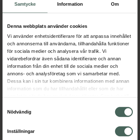
Samtycke
Information
Om
Beskrivning
Dölj
Denna webbplats använder cookies
Jämförpris
63,50 kr
/
st
Vi använder enhetsidentifierare för att anpassa innehållet
och annonserna till användarna, tillhandahålla funktioner
EAN:
05701780836968
för sociala medier och analysera vår trafik. Vi
Kategorier:
vidarebefordrar även sådana identifierare och annan
information från din enhet till de sociala medier och
Mage
Stomi
annons- och analysföretag som vi samarbetar med.
Dessa kan i sin tur kombinera informationen med annan
information som du har tillhandahållit eller som de har
samlat in när du har använt deras tjänster. Samtycke till
Upptäck flera produkter inom
cookies är frivilligt och du kan när som helst ändra eller
Samtyckesval
återkalla ditt samtycke via webbplatsens
Nödvändig
Mage
Stomi
cookieinställningar. Ett återkallat samtycke påverkar inte
lagligheten av behandling som skett innan återkallelsen.
Inställningar