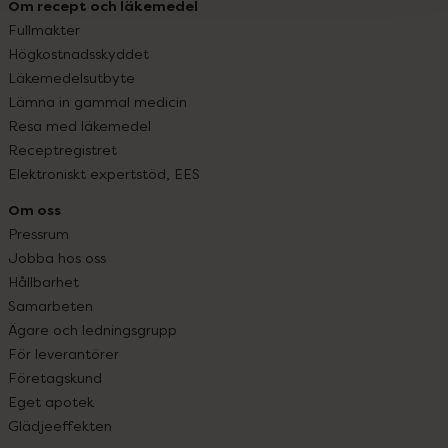
Om recept och läkemedel
Fullmakter
Högkostnadsskyddet
Läkemedelsutbyte
Lämna in gammal medicin
Resa med läkemedel
Receptregistret
Elektroniskt expertstöd, EES
Om oss
Pressrum
Jobba hos oss
Hållbarhet
Samarbeten
Ägare och ledningsgrupp
För leverantörer
Företagskund
Eget apotek
Glädjeeffekten