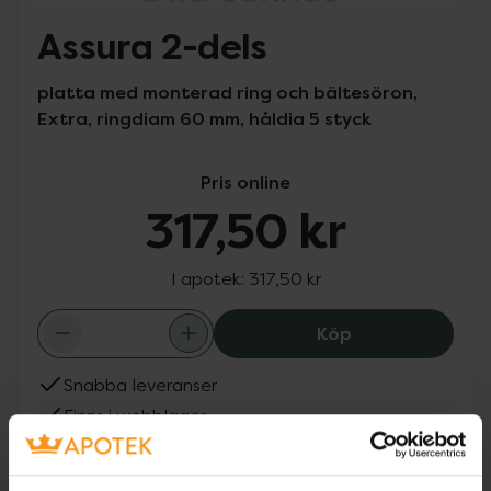
Assura 2-dels
platta med monterad ring och bältesöron,
Extra, ringdiam 60 mm, håldia 5 styck
Pris online
317,50 kr
I apotek:
317,50 kr
Assura 2-dels, 3
Köp
Snabba leveranser
Finns i webblager
Aktuella erbjudanden