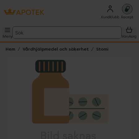
Kundklubb
Recept
Sök
Meny
Varukorg
Hem
Vårdhjälpmedel och säkerhet
Stomi
Hoppa över Lista
Lista: . Innehåller 1 objekt.