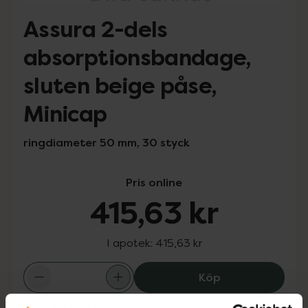
Assura 2-dels
absorptionsbandage,
sluten beige påse,
Minicap
ringdiameter 50 mm, 30 styck
Pris online
415,63 kr
I apotek:
415,63 kr
Assura 2-dels a
Köp