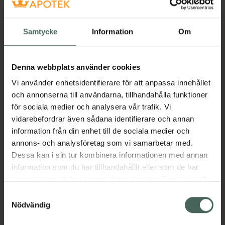
Snabba leveranser
Finns i webblager
Samtycke
Information
Om
Aktuella erbjudanden
Denna webbplats använder cookies
Beskrivning
Dölj
Vi använder enhetsidentifierare för att anpassa innehållet
och annonserna till användarna, tillhandahålla funktioner
för sociala medier och analysera vår trafik. Vi
Jämförpris
13,85 kr
/
st
vidarebefordrar även sådana identifierare och annan
EAN:
05701780608329
information från din enhet till de sociala medier och
Kategorier:
annons- och analysföretag som vi samarbetar med.
Dessa kan i sin tur kombinera informationen med annan
Mage
Stomi
information som du har tillhandahållit eller som de har
samlat in när du har använt deras tjänster. Samtycke till
cookies är frivilligt och du kan när som helst ändra eller
Samtyckesval
återkalla ditt samtycke via webbplatsens
Nödvändig
Upptäck flera produkter inom
cookieinställningar. Ett återkallat samtycke påverkar inte