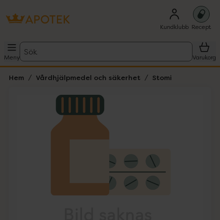
Kundklubb
Recept
Sök
Meny
Varukorg
Hem
Vårdhjälpmedel och säkerhet
Stomi
Hoppa över Lista
Lista: . Innehåller 1 objekt.