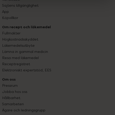
Sajtens tillgänglighet
App
Köpvillkor
Om recept och läkemedel
Fullmakter
Högkostnadsskyddet
Läkemedelsutbyte
Lämna in gammal medicin
Resa med läkemedel
Receptregistret
Elektroniskt expertstöd, EES
Om oss
Pressrum
Jobba hos oss
Hållbarhet
Samarbeten
Ägare och ledningsgrupp