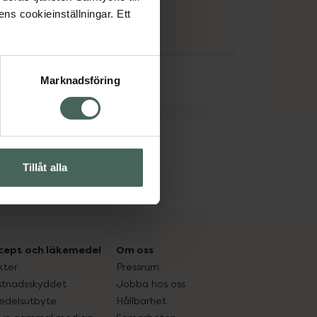
ens cookieinställningar. Ett
Marknadsföring
Tillåt alla
cept och läkemedel
Om oss
kter
Pressrum
tnadsskyddet
Jobba hos oss
edelsutbyte
Hållbarhet