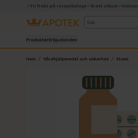
Fri frakt på receptbelagt
Brett utbud
Hälsos
Sök
Produkter
Erbjudanden
Hem
Vårdhjälpmedel och säkerhet
Stomi
Hoppa över Lista
Lista: . Innehåller 1 objekt.