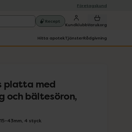
Företagskund
Recept
Kundklubb
Varukorg
Hitta apotek
Tjänster
Rådgivning
s platta med
g och bältesöron,
15-43mm, 4 styck