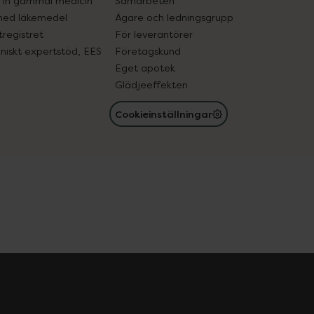
in gammal medicin
Samarbeten
med läkemedel
Ägare och ledningsgrupp
registret
För leverantörer
oniskt expertstöd, EES
Företagskund
Eget apotek
Glädjeeffekten
Cookieinställningar