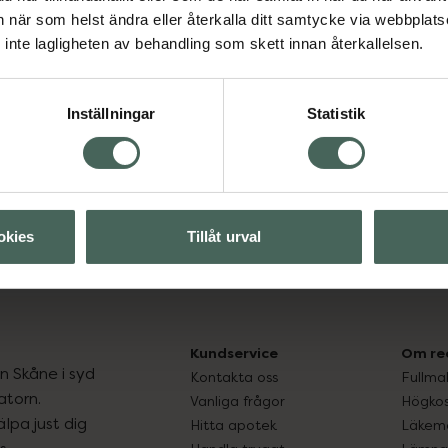
an när som helst ändra eller återkalla ditt samtycke via webbplats
Spara
inte lagligheten av behandling som skett innan återkallelsen.
Aktuella erbjudanden
Inställningar
Statistik
okies
Tillåt urval
Kundservice
Om re
ån Skåne i syd
Kontakta oss
Fullma
atorn.
Vanliga frågor
Högkos
lpa just dig
Hitta apotek
Läkem
s.