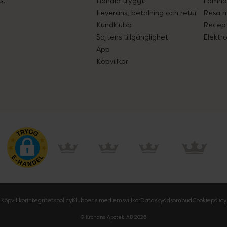
Handla tryggt
Lämna 
Leverans, betalning och retur
Resa 
Kundklubb
Recept
Sajtens tillgänglighet
Elektr
App
Köpvillkor
Köpvillkor
Integritetspolicy
Klubbens medlemsvillkor
Dataskyddsombud
Cookiepolicy
© Kronans Apotek AB
2026