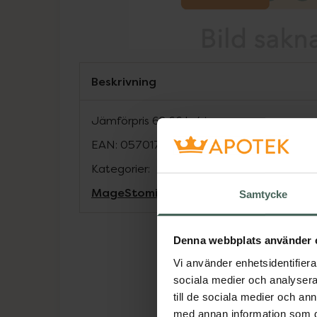
Beskrivning
Jämförpris
62,66 kr
/
st
EAN:
05701780571395
Kategorier:
Mage
Stomi
Samtycke
Denna webbplats använder 
Vi använder enhetsidentifierar
sociala medier och analysera 
till de sociala medier och a
med annan information som du 