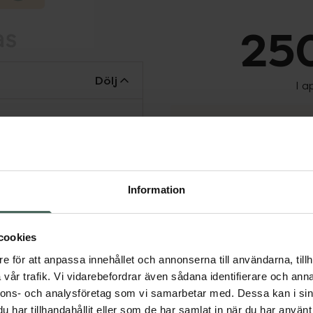
250
Dölj
I a
Tillfälligt slut
Tillfälligt slut online
fysiska Kronans Apote
Se 
Information
Få mejl när varan fin
cookies
Din e-postadress
e för att anpassa innehållet och annonserna till användarna, tillh
vår trafik. Vi vidarebefordrar även sådana identifierare och anna
nnons- och analysföretag som vi samarbetar med. Dessa kan i sin
vill
Jag accepterar
har tillhandahållit eller som de har samlat in när du har använt 