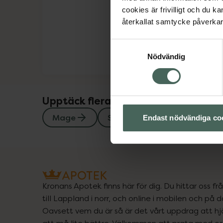
cookies är frivilligt och du k
återkallat samtycke påverkar 
Samtyckesval
Nödvändig
Upptäck flera produkter inom
Mage
Stomi
Endast nödvändiga co
Kronans Apotek finns här för dig. Du hittar oss fr
till Lappland i norr, och online i mobilen och på d
Oavsett vem du är så är det vårt uppdrag att hjä
att må lite bättre. Välkommen att prata med os