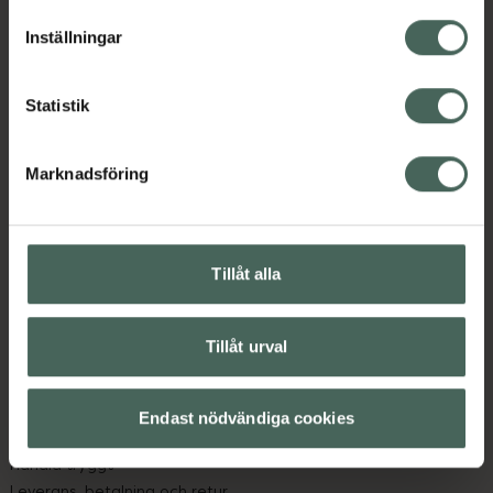
lagligheten av behandling som skett innan återkallelsen.
Inställningar
Statistik
Marknadsföring
Kronans Apotek finns här för dig. Du hittar oss från Skåne i
syd till Lappland i norr, och online i mobilen och på
datorn. Oavsett vem du är så är det vårt uppdrag att
hjälpa just dig att må lite bättre. Välkommen att prata
Tillåt alla
med oss.
Tillåt urval
Kundservice
Kontakta oss
Vanliga frågor
Endast nödvändiga cookies
Hitta apotek
Handla tryggt
Leverans, betalning och retur