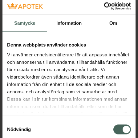
Få mejl när varan finns i lager online
Samtycke
Information
Om
Din e-postadress
Denna webbplats använder cookies
villkoren
Jag accepterar
Vi använder enhetsidentifierare för att anpassa innehållet
Spara
och annonserna till användarna, tillhandahålla funktioner
för sociala medier och analysera vår trafik. Vi
vidarebefordrar även sådana identifierare och annan
Aktuella erbjudanden
information från din enhet till de sociala medier och
annons- och analysföretag som vi samarbetar med.
Beskrivning
Dölj
Dessa kan i sin tur kombinera informationen med annan
information som du har tillhandahållit eller som de har
Jämförpris
66,38 kr
/
st
samlat in när du har använt deras tjänster. Samtycke till
cookies är frivilligt och du kan när som helst ändra eller
Samtyckesval
EAN:
05708932206198
återkalla ditt samtycke via webbplatsens
Nödvändig
Kategorier:
cookieinställningar. Ett återkallat samtycke påverkar inte