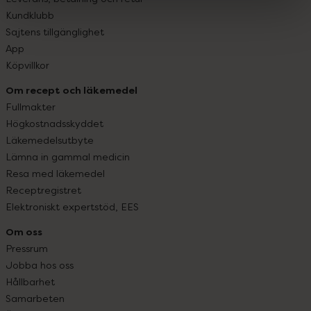
Kundklubb
Sajtens tillgänglighet
App
Köpvillkor
Om recept och läkemedel
Fullmakter
Högkostnadsskyddet
Läkemedelsutbyte
Lämna in gammal medicin
Resa med läkemedel
Receptregistret
Elektroniskt expertstöd, EES
Om oss
Pressrum
Jobba hos oss
Hållbarhet
Samarbeten