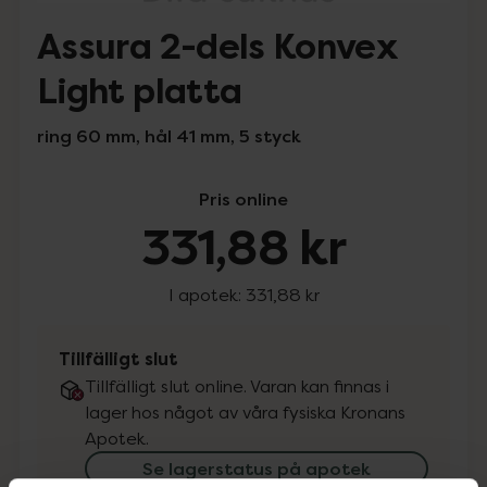
Assura 2-dels Konvex
Light platta
ring 60 mm, hål 41 mm, 5 styck
Pris online
331,88 kr
I apotek:
331,88 kr
Tillfälligt slut
Tillfälligt slut online. Varan kan finnas i
lager hos något av våra fysiska Kronans
Apotek.
Se lagerstatus på apotek