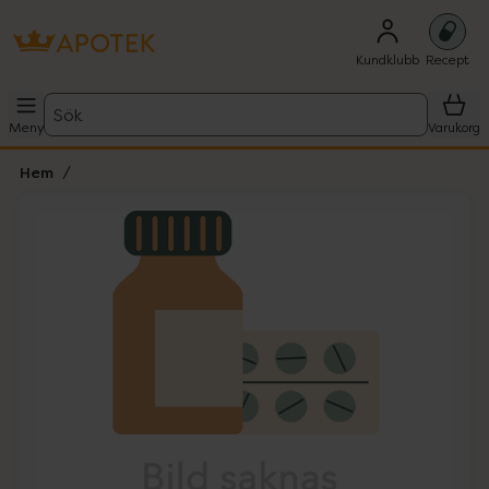
Kundklubb
Recept
Sök
Meny
Varukorg
Hem
Hoppa över Lista
Lista: . Innehåller 1 objekt.