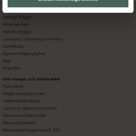
Kundservice
Kontakta oss
Vanliga frågor
Hitta apotek
Handla tryggt
Leverans, betalning och retur
Kundklubb
Sajtens tillgänglighet
App
Köpvillkor
Om recept och läkemedel
Fullmakter
Högkostnadsskyddet
Läkemedelsutbyte
Lämna in gammal medicin
Resa med läkemedel
Receptregistret
Elektroniskt expertstöd, EES