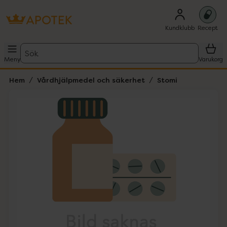
Kundklubb
Recept
Sök
Meny
Varukorg
Hem
Vårdhjälpmedel och säkerhet
Stomi
Hoppa över Lista
Lista: . Innehåller 1 objekt.