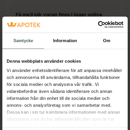
Få mejl när varan finns i lager online
Din e-postadress
Samtycke
Information
Om
villkoren
Jag accepterar
Spara
Denna webbplats använder cookies
Vi använder enhetsidentifierare för att anpassa innehållet
Aktuella erbjudanden
och annonserna till användarna, tillhandahålla funktioner
för sociala medier och analysera vår trafik. Vi
Beskrivning
Dölj
vidarebefordrar även sådana identifierare och annan
information från din enhet till de sociala medier och
annons- och analysföretag som vi samarbetar med.
Jämförpris
66,38 kr
/
st
Dessa kan i sin tur kombinera informationen med annan
EAN:
05701780902014
information som du har tillhandahållit eller som de har
samlat in när du har använt deras tjänster. Samtycke till
Kategorier: