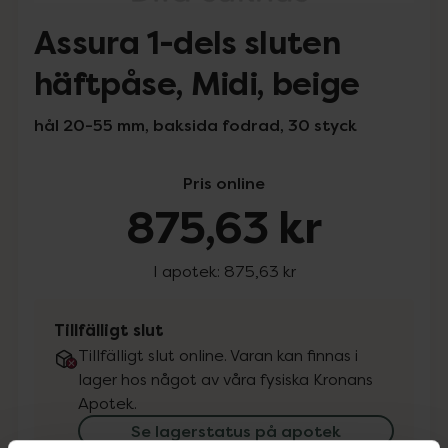
Assura 1-dels sluten
häftpåse, Midi, beige
hål 20-55 mm, baksida fodrad, 30 styck
Pris online
875,63 kr
I apotek:
875,63 kr
Tillfälligt slut
Tillfälligt slut online. Varan kan finnas i
lager hos något av våra fysiska Kronans
Apotek.
Se lagerstatus på apotek