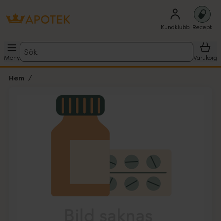
Kundklubb
Recept
Sök
Meny
Varukorg
Hem
Hoppa över Lista
Lista: . Innehåller 1 objekt.