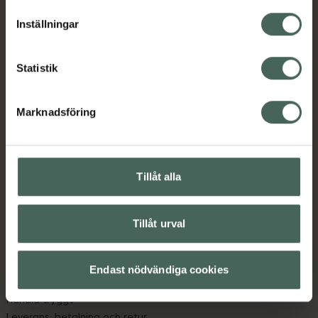
lagligheten av behandling som skett innan återkallelsen.
Inställningar
Statistik
Marknadsföring
Kronans Apotek finns här för dig. Du hittar oss från Skåne i
syd till Lappland i norr, och online i mobilen och på
datorn. Oavsett vem du är så är det vårt uppdrag att
hjälpa just dig att må lite bättre. Välkommen att prata
Tillåt alla
med oss.
Tillåt urval
Kundservice
Kontakta oss
Vanliga frågor
Endast nödvändiga cookies
Hitta apotek
Handla tryggt
Leverans, betalning och retur