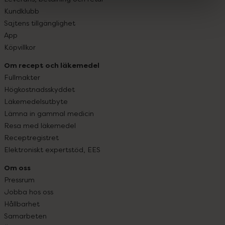
Kundklubb
Sajtens tillgänglighet
App
Köpvillkor
Om recept och läkemedel
Fullmakter
Högkostnadsskyddet
Läkemedelsutbyte
Lämna in gammal medicin
Resa med läkemedel
Receptregistret
Elektroniskt expertstöd, EES
Om oss
Pressrum
Jobba hos oss
Hållbarhet
Samarbeten