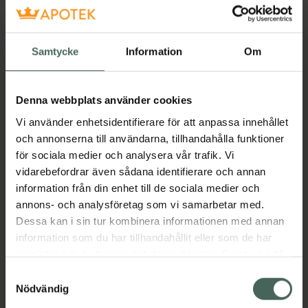
Få mejl när varan finns i lager online
Samtycke
Information
Om
Din e-postadress
Denna webbplats använder cookies
villkoren
Jag accepterar
Vi använder enhetsidentifierare för att anpassa innehållet
Spara
och annonserna till användarna, tillhandahålla funktioner
för sociala medier och analysera vår trafik. Vi
vidarebefordrar även sådana identifierare och annan
Aktuella erbjudanden
information från din enhet till de sociala medier och
annons- och analysföretag som vi samarbetar med.
Beskrivning
Dölj
Dessa kan i sin tur kombinera informationen med annan
information som du har tillhandahållit eller som de har
Jämförpris
29,19 kr
/
st
samlat in när du har använt deras tjänster. Samtycke till
cookies är frivilligt och du kan när som helst ändra eller
Samtyckesval
EAN:
05701780006286
återkalla ditt samtycke via webbplatsens
Nödvändig
Kategorier:
cookieinställningar. Ett återkallat samtycke påverkar inte