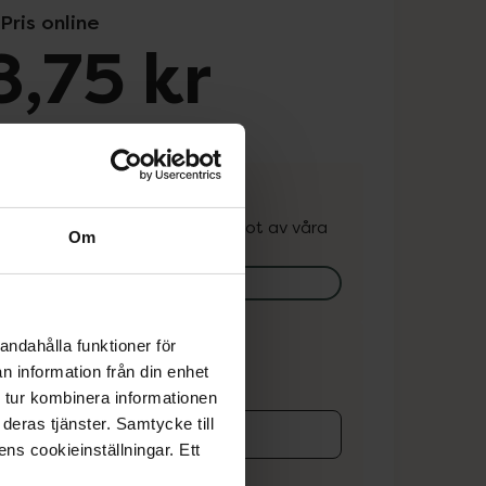
Pris online
,75 kr
potek:
698,75 kr
. Varan kan finnas i lager hos något av våra
Om
k.
lagerstatus på apotek
andahålla funktioner för
ns i lager online
n information från din enhet
 tur kombinera informationen
deras tjänster. Samtycke till
ens cookieinställningar. Ett
koren