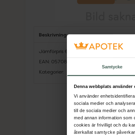
Beskrivning
Jämförpris
69,88 kr
/
st
EAN:
05708932211963
Samtycke
Kategorier:
Denna webbplats använder 
Vi använder enhetsidentifierar
sociala medier och analysera 
till de sociala medier och a
med annan information som du 
cookies är frivilligt och du k
återkallat samtycke påverkar 