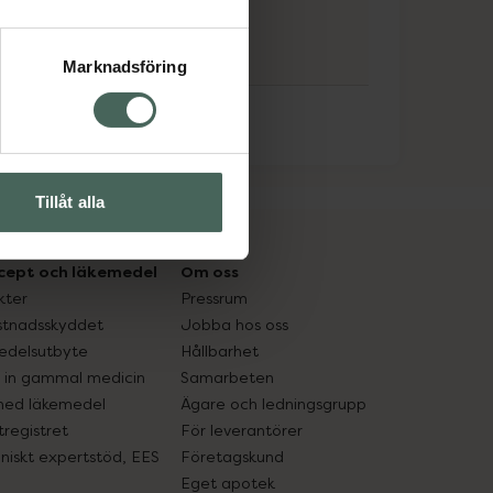
Marknadsföring
Tillåt alla
cept och läkemedel
Om oss
kter
Pressrum
tnadsskyddet
Jobba hos oss
edelsutbyte
Hållbarhet
in gammal medicin
Samarbeten
med läkemedel
Ägare och ledningsgrupp
registret
För leverantörer
oniskt expertstöd, EES
Företagskund
Eget apotek