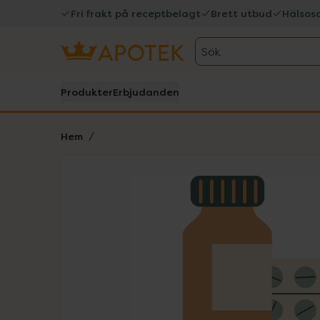
Fri frakt på receptbelagt
Brett utbud
Hälsos
Sök
Produkter
Erbjudanden
Hem
Hoppa över Lista
Lista: . Innehåller 1 objekt.