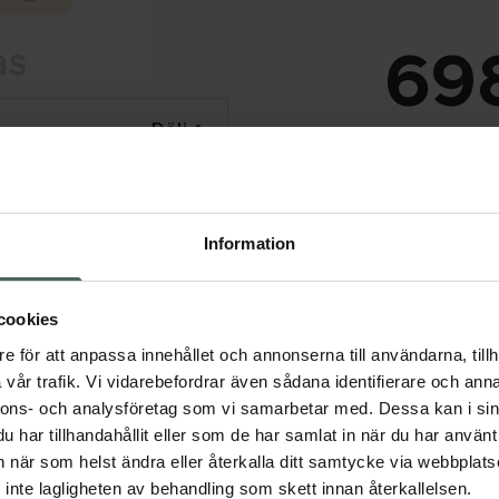
698
Dölj
I a
Tillfälligt slut
Tillfälligt slut online
Information
fysiska Kronans Apote
Se 
cookies
e för att anpassa innehållet och annonserna till användarna, tillh
Få mejl när varan fin
vår trafik. Vi vidarebefordrar även sådana identifierare och anna
Din e-postadress
nnons- och analysföretag som vi samarbetar med. Dessa kan i sin
har tillhandahållit eller som de har samlat in när du har använt 
an när som helst ändra eller återkalla ditt samtycke via webbplats
vill
Jag accepterar
inte lagligheten av behandling som skett innan återkallelsen.