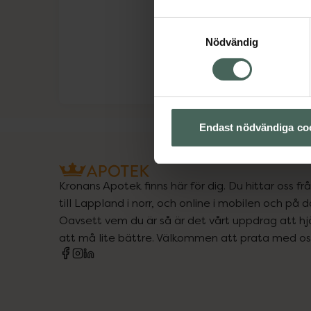
Samtyckesval
Nödvändig
Endast nödvändiga co
Kronans Apotek finns här för dig. Du hittar oss fr
till Lappland i norr, och online i mobilen och på d
Oavsett vem du är så är det vårt uppdrag att hjä
att må lite bättre. Välkommen att prata med os