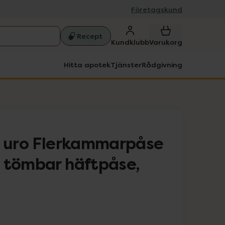
Företagskund
Recept
Kundklubb
Varukorg
Hitta apotek
Tjänster
Rådgivning
s uro Flerkammarpåse
 tömbar häftpåse,