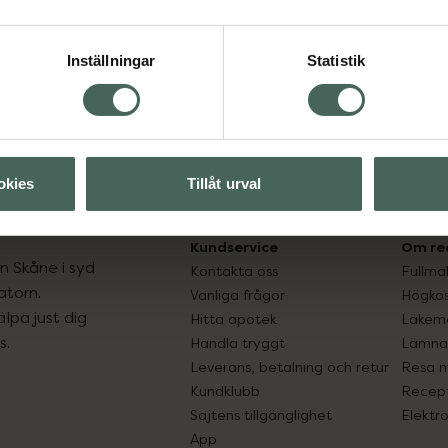
Spara
Inställningar
Statistik
Aktuella erbjudanden
okies
Tillåt urval
Kundservice
Om re
ån Skåne i syd
Kontakta oss
Fullma
atorn.
Vanliga frågor
Högkos
lpa just dig
Hitta apotek
Läkem
s.
Handla tryggt
Lämna 
Leverans, betalning och retur
Resa 
Kundklubb
Recept
Sajtens tillgänglighet
Elektr
App