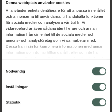
Denna webbplats använder cookies
Aktuella erbjudanden
Vi använder enhetsidentifierare för att anpassa innehållet
och annonserna till användarna, tillhandahålla funktioner
Beskrivning
Dölj
för sociala medier och analysera vår trafik. Vi
vidarebefordrar även sådana identifierare och annan
information från din enhet till de sociala medier och
EAN:
05055565770160
annons- och analysföretag som vi samarbetar med.
Dessa kan i sin tur kombinera informationen med annan
information som du har tillhandahållit eller som de har
Bipacksedel från FASS
Visa
samlat in när du har använt deras tjänster. Samtycke till
cookies är frivilligt och du kan när som helst ändra eller
Samtyckesval
återkalla ditt samtycke via webbplatsens
Nödvändig
cookieinställningar. Ett återkallat samtycke påverkar inte
lagligheten av behandling som skett innan återkallelsen.
Inställningar
Kronans Apotek finns här för dig. Du hittar oss från Skåne i
syd till Lappland i norr, och online i mobilen och på
datorn. Oavsett vem du är så är det vårt uppdrag att
Statistik
hjälpa just dig att må lite bättre. Välkommen att prata