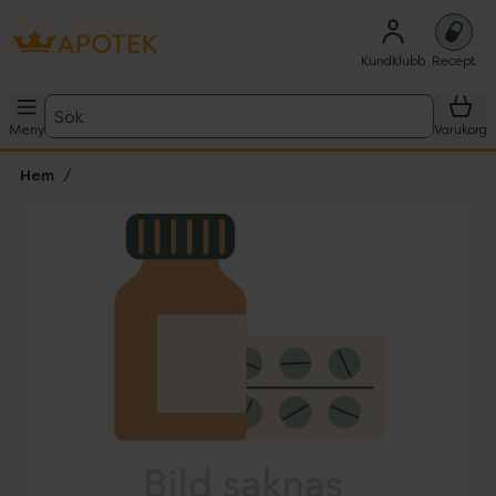
Kundklubb
Recept
Sök
Meny
Varukorg
Hem
Hoppa över Lista
Lista: . Innehåller 1 objekt.