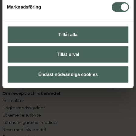
med oss.
Marknadsföring
Kundservice
Kontakta oss
Vanliga frågor
Tillåt alla
Hitta apotek
Handla tryggt
Leverans, betalning och retur
Tillåt urval
Kundklubb
Sajtens tillgänglighet
Endast nödvändiga cookies
App
Köpvillkor
Om recept och läkemedel
Fullmakter
Högkostnadsskyddet
Läkemedelsutbyte
Lämna in gammal medicin
Resa med läkemedel