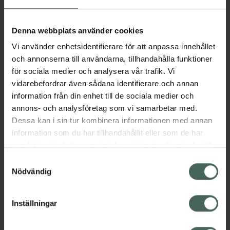
Aktuella erbjudanden
Denna webbplats använder cookies
Vi använder enhetsidentifierare för att anpassa innehållet
Beskrivning
Dölj
och annonserna till användarna, tillhandahålla funktioner
för sociala medier och analysera vår trafik. Vi
vidarebefordrar även sådana identifierare och annan
Läs alltid bipacksedeln innan
information från din enhet till de sociala medier och
användning.
annons- och analysföretag som vi samarbetar med.
Dessa kan i sin tur kombinera informationen med annan
EAN:
05714372004799
information som du har tillhandahållit eller som de har
samlat in när du har använt deras tjänster. Samtycke till
cookies är frivilligt och du kan när som helst ändra eller
Bipacksedel från FASS
Visa
Samtyckesval
återkalla ditt samtycke via webbplatsens
Nödvändig
cookieinställningar. Ett återkallat samtycke påverkar inte
lagligheten av behandling som skett innan återkallelsen.
Inställningar