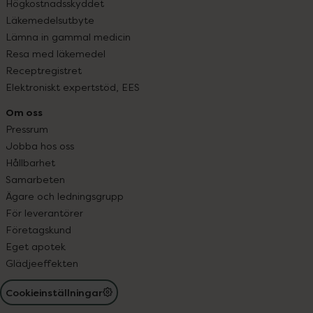
Högkostnadsskyddet
Läkemedelsutbyte
Lämna in gammal medicin
Resa med läkemedel
Receptregistret
Elektroniskt expertstöd, EES
Om oss
Pressrum
Jobba hos oss
Hållbarhet
Samarbeten
Ägare och ledningsgrupp
För leverantörer
Företagskund
Eget apotek
Glädjeeffekten
Cookieinställningar