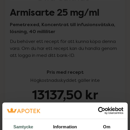
Armisarte 25 mg/ml
Pemetrexed, Koncentrat till infusionsvätska,
lösning, 40 milliliter
Du behöver ett recept för att kunna köpa denna
vara. Om du har ett recept kan du handla genom
att logga in med ditt bank-ID.
Pris med recept
Högkostnadsskyddet gäller inte
13137,50 kr
I apotek:
13137,50 kr
Köp via ditt recept
Samtycke
Information
Om