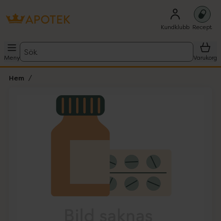
Kundklubb
Recept
Sök
Meny
Varukorg
Hem
Hoppa över Lista
Lista: . Innehåller 1 objekt.