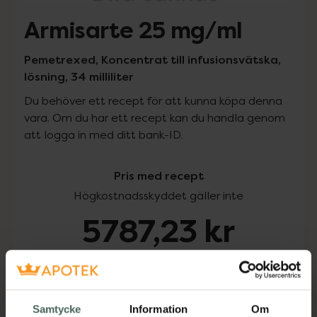
Armisarte 25 mg/ml
Pemetrexed, Koncentrat till infusionsvätska,
lösning, 34 milliliter
Du behöver ett recept för att kunna köpa denna
vara. Om du har ett recept kan du handla genom
att logga in med ditt bank-ID.
Pris med recept
Högkostnadsskyddet gäller inte
5787,23 kr
I apotek:
5787,23 kr
Köp via ditt recept
Samtycke
Information
Om