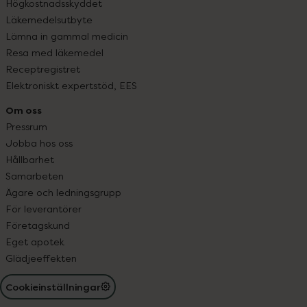
Högkostnadsskyddet
Läkemedelsutbyte
Lämna in gammal medicin
Resa med läkemedel
Receptregistret
Elektroniskt expertstöd, EES
Om oss
Pressrum
Jobba hos oss
Hållbarhet
Samarbeten
Ägare och ledningsgrupp
För leverantörer
Företagskund
Eget apotek
Glädjeeffekten
Cookieinställningar