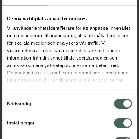
Aktuella erbjudanden
Denna webbplats använder cookies
Vi använder enhetsidentifierare för att anpassa innehållet
Beskrivning
Dölj
och annonserna till användarna, tillhandahålla funktioner
för sociala medier och analysera vår trafik. Vi
vidarebefordrar även sådana identifierare och annan
Läs alltid bipacksedeln innan
information från din enhet till de sociala medier och
användning.
annons- och analysföretag som vi samarbetar med.
Dessa kan i sin tur kombinera informationen med annan
EAN:
05714372005918
information som du har tillhandahållit eller som de har
samlat in när du har använt deras tjänster. Samtycke till
cookies är frivilligt och du kan när som helst ändra eller
Bipacksedel från FASS
Visa
Samtyckesval
återkalla ditt samtycke via webbplatsens
Nödvändig
cookieinställningar. Ett återkallat samtycke påverkar inte
lagligheten av behandling som skett innan återkallelsen.
Inställningar