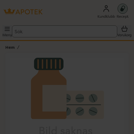
Kundklubb
Recept
Sök
Meny
Varukorg
Hem
Hoppa över Lista
Lista: . Innehåller 1 objekt.