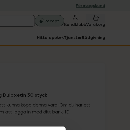
Företagskund
Recept
Kundklubb
Varukorg
Hitta apotek
Tjänster
Rådgivning
g Duloxetin 30 styck
att kunna köpa denna vara. Om du har ett
 att logga in med ditt bank-ID.
is med recept