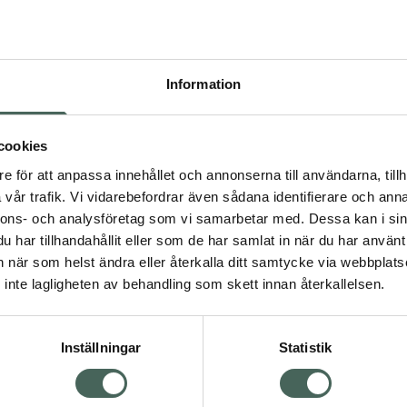
Högkos
124
Information
Dölj
I a
cookies
Kö
dning.
e för att anpassa innehållet och annonserna till användarna, tillh
vår trafik. Vi vidarebefordrar även sådana identifierare och anna
nnons- och analysföretag som vi samarbetar med. Dessa kan i sin
Aktuella erbjudanden
har tillhandahållit eller som de har samlat in när du har använt 
an när som helst ändra eller återkalla ditt samtycke via webbplats
Visa
inte lagligheten av behandling som skett innan återkallelsen.
Inställningar
Statistik
Kundservice
Om re