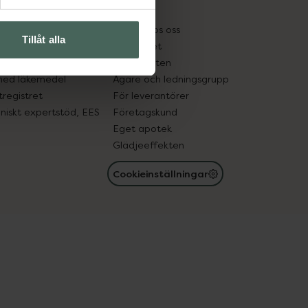
kter
Pressrum
tnadsskyddet
Jobba hos oss
Tillåt alla
edelsutbyte
Hållbarhet
in gammal medicin
Samarbeten
med läkemedel
Ägare och ledningsgrupp
registret
För leverantörer
oniskt expertstöd, EES
Företagskund
Eget apotek
Glädjeeffekten
Cookieinställningar