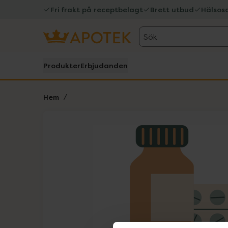
Fri frakt på receptbelagt
Brett utbud
Hälsos
Sök
Produkter
Erbjudanden
Hem
Hoppa över Lista
Lista: . Innehåller 1 objekt.