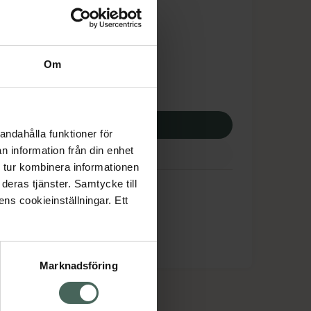
tnadsskyddet gäller
,94 kr
Om
potek:
124,94 kr
p via ditt recept
andahålla funktioner för
n information från din enhet
 tur kombinera informationen
deras tjänster. Samtycke till
ens cookieinställningar. Ett
Marknadsföring
cept och läkemedel
Om oss