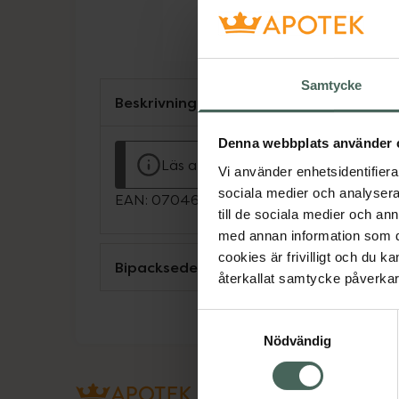
Samtycke
Beskrivning
Denna webbplats använder 
Läs alltid bipacksedeln innan använ
Vi använder enhetsidentifierar
sociala medier och analysera 
EAN:
07046261652803
till de sociala medier och a
med annan information som du 
cookies är frivilligt och du k
Bipacksedel från FASS
återkallat samtycke påverkar 
Samtyckesval
Nödvändig