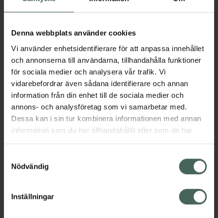
Aktuella erbjudanden
Denna webbplats använder cookies
Vi använder enhetsidentifierare för att anpassa innehållet
Beskrivning
Dölj
och annonserna till användarna, tillhandahålla funktioner
för sociala medier och analysera vår trafik. Vi
vidarebefordrar även sådana identifierare och annan
Läs alltid bipacksedeln innan
information från din enhet till de sociala medier och
användning.
annons- och analysföretag som vi samarbetar med.
Dessa kan i sin tur kombinera informationen med annan
EAN:
08594739246829
information som du har tillhandahållit eller som de har
samlat in när du har använt deras tjänster. Samtycke till
cookies är frivilligt och du kan när som helst ändra eller
Samtyckesval
Bipacksedel från FASS
Visa
återkalla ditt samtycke via webbplatsens
Nödvändig
cookieinställningar. Ett återkallat samtycke påverkar inte
lagligheten av behandling som skett innan återkallelsen.
Inställningar