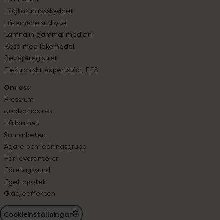
Högkostnadsskyddet
Läkemedelsutbyte
Lämna in gammal medicin
Resa med läkemedel
Receptregistret
Elektroniskt expertstöd, EES
Om oss
Pressrum
Jobba hos oss
Hållbarhet
Samarbeten
Ägare och ledningsgrupp
För leverantörer
Företagskund
Eget apotek
Glädjeeffekten
Cookieinställningar