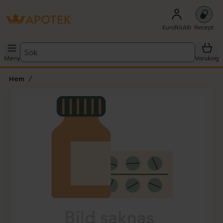
Kundklubb
Recept
Sök
Meny
Varukorg
Hem
Hoppa över Lista
Lista: . Innehåller 1 objekt.