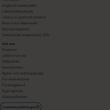
Högkostnadsskyddet
Läkemedelsutbyte
Lämna in gammal medicin
Resa med läkemedel
Receptregistret
Elektroniskt expertstöd, EES
Om oss
Pressrum
Jobba hos oss
Hållbarhet
Samarbeten
Ägare och ledningsgrupp
För leverantörer
Företagskund
Eget apotek
Glädjeeffekten
Cookieinställningar