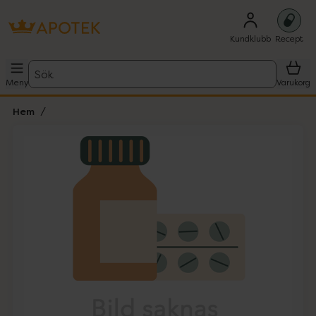
Kundklubb
Recept
Sök
Meny
Varukorg
Hem
Hoppa över Lista
Lista: . Innehåller 1 objekt.