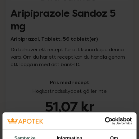
Aripiprazole Sandoz 5
mg
Aripiprazol, Tablett, 56 tablett(er)
Du behöver ett recept för att kunna köpa denna
vara. Om du har ett recept kan du handla genom
att logga in med ditt bank-ID.
Pris med recept
Högkostnadsskyddet gäller inte
51,07 kr
I apotek:
51,07 kr
Köp via ditt recept
Samtycke
Information
Om