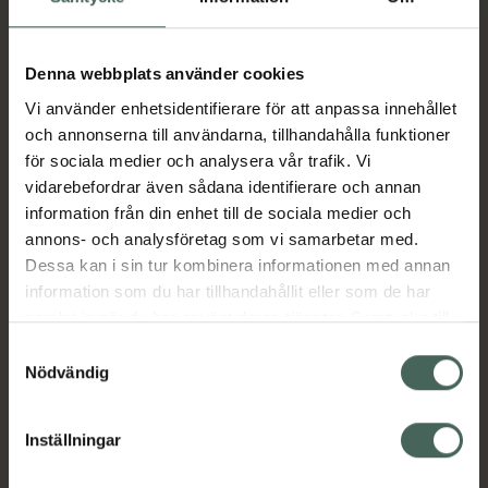
Aktuella erbjudanden
Denna webbplats använder cookies
Vi använder enhetsidentifierare för att anpassa innehållet
Beskrivning
Dölj
och annonserna till användarna, tillhandahålla funktioner
för sociala medier och analysera vår trafik. Vi
vidarebefordrar även sådana identifierare och annan
Läs alltid bipacksedeln innan
information från din enhet till de sociala medier och
användning.
annons- och analysföretag som vi samarbetar med.
Dessa kan i sin tur kombinera informationen med annan
EAN:
07046265793526
information som du har tillhandahållit eller som de har
samlat in när du har använt deras tjänster. Samtycke till
cookies är frivilligt och du kan när som helst ändra eller
Samtyckesval
Bipacksedel från FASS
Visa
återkalla ditt samtycke via webbplatsens
Nödvändig
cookieinställningar. Ett återkallat samtycke påverkar inte
lagligheten av behandling som skett innan återkallelsen.
Inställningar