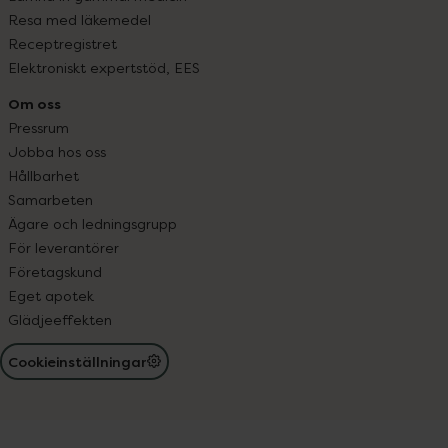
Resa med läkemedel
Receptregistret
Elektroniskt expertstöd, EES
Om oss
Pressrum
Jobba hos oss
Hållbarhet
Samarbeten
Ägare och ledningsgrupp
För leverantörer
Företagskund
Eget apotek
Glädjeeffekten
Cookieinställningar