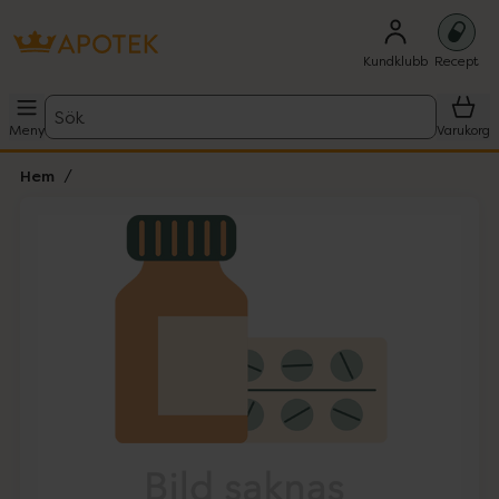
Kundklubb
Recept
Sök
Meny
Varukorg
Hem
Hoppa över Lista
Lista: . Innehåller 1 objekt.