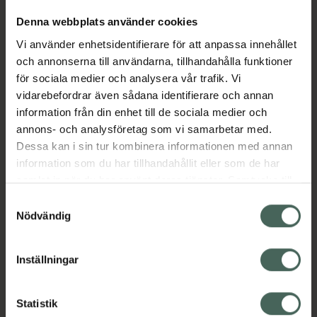
Denna webbplats använder cookies
Aktuella erbjudanden
Vi använder enhetsidentifierare för att anpassa innehållet
och annonserna till användarna, tillhandahålla funktioner
för sociala medier och analysera vår trafik. Vi
Beskrivning
Dölj
vidarebefordrar även sådana identifierare och annan
information från din enhet till de sociala medier och
EAN:
05055565723135
annons- och analysföretag som vi samarbetar med.
Dessa kan i sin tur kombinera informationen med annan
information som du har tillhandahållit eller som de har
samlat in när du har använt deras tjänster. Samtycke till
Bipacksedel från FASS
Visa
cookies är frivilligt och du kan när som helst ändra eller
Samtyckesval
återkalla ditt samtycke via webbplatsens
Nödvändig
cookieinställningar. Ett återkallat samtycke påverkar inte
lagligheten av behandling som skett innan återkallelsen.
Inställningar
Kronans Apotek finns här för dig. Du hittar oss från Skåne i
syd till Lappland i norr, och online i mobilen och på
Statistik
datorn. Oavsett vem du är så är det vårt uppdrag att