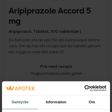
Aripiprazole Accord 5
mg
Aripiprazol, Tablett, 100 tablett(er)
Du behöver ett recept för att kunna köpa denna
vara. Om du har ett recept kan du handla genom
att logga in med ditt bank-ID.
Pris med recept
Högkostnadsskyddet gäller
1048,33 kr
I apotek:
1048,33 kr
Samtycke
Information
Om
Köp via ditt recept