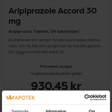
Aripiprazole Accord 30
mg
Aripiprazol, Tablett, 56 tablett(er)
Du behöver ett recept för att kunna köpa denna
vara. Om du har ett recept kan du handla genom
att logga in med ditt bank-ID.
Pris med recept
Högkostnadsskyddet gäller
930,45 kr
I apotek:
930,45 kr
Köp via ditt recept
Samtycke
Information
Om