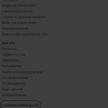
Högkostnadsskyddet
Läkemedelsutbyte
Lämna in gammal medicin
Resa med läkemedel
Receptregistret
Elektroniskt expertstöd, EES
Om oss
Pressrum
Jobba hos oss
Hållbarhet
Samarbeten
Ägare och ledningsgrupp
För leverantörer
Företagskund
Eget apotek
Glädjeeffekten
Cookieinställningar