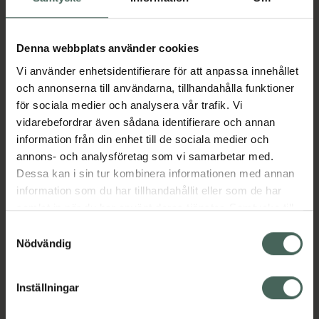
Aktuella erbjudanden
Denna webbplats använder cookies
Vi använder enhetsidentifierare för att anpassa innehållet
Beskrivning
Dölj
och annonserna till användarna, tillhandahålla funktioner
för sociala medier och analysera vår trafik. Vi
vidarebefordrar även sådana identifierare och annan
Läs alltid bipacksedeln innan
information från din enhet till de sociala medier och
användning.
annons- och analysföretag som vi samarbetar med.
Dessa kan i sin tur kombinera informationen med annan
EAN:
05055565723227
information som du har tillhandahållit eller som de har
samlat in när du har använt deras tjänster. Samtycke till
cookies är frivilligt och du kan när som helst ändra eller
Samtyckesval
Bipacksedel från FASS
Visa
återkalla ditt samtycke via webbplatsens
Nödvändig
cookieinställningar. Ett återkallat samtycke påverkar inte
lagligheten av behandling som skett innan återkallelsen.
Inställningar