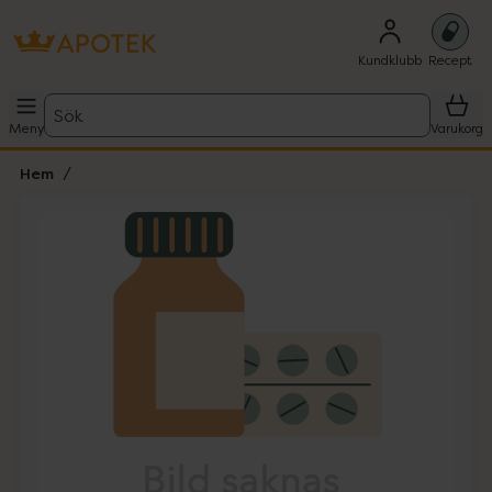
Kundklubb
Recept
Sök
Meny
Varukorg
Hem
Hoppa över Lista
Lista: . Innehåller 1 objekt.