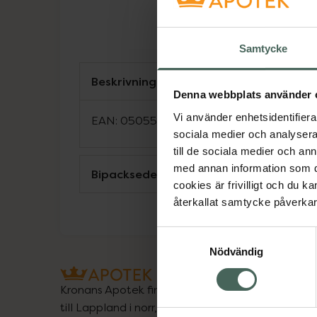
Samtycke
Beskrivning
Denna webbplats använder 
Vi använder enhetsidentifierar
EAN:
05055565723159
sociala medier och analysera 
till de sociala medier och a
med annan information som du 
Bipacksedel från FASS
cookies är frivilligt och du k
återkallat samtycke påverkar 
Samtyckesval
Nödvändig
Kronans Apotek finns här för dig. Du hittar oss fr
till Lappland i norr, och online i mobilen och på d