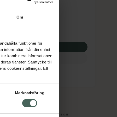
tnadsskyddet gäller
2,13 kr
Om
apotek:
1122,13 kr
andahålla funktioner för
p via ditt recept
n information från din enhet
 tur kombinera informationen
deras tjänster. Samtycke till
ens cookieinställningar. Ett
Marknadsföring
cept och läkemedel
Om oss
kter
Pressrum
tnadsskyddet
Jobba hos oss