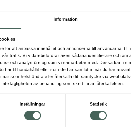
Högkos
112
Information
Dölj
I 
cookies
e för att anpassa innehållet och annonserna till användarna, tillh
Kö
vår trafik. Vi vidarebefordrar även sådana identifierare och anna
nnons- och analysföretag som vi samarbetar med. Dessa kan i sin
har tillhandahållit eller som de har samlat in när du har använt 
Visa
Aktuella erbjudanden
an när som helst ändra eller återkalla ditt samtycke via webbplats
inte lagligheten av behandling som skett innan återkallelsen.
Inställningar
Statistik
Kundservice
Om re
ån Skåne i syd
Kontakta oss
Fullma
atorn.
Vanliga frågor
Högkos