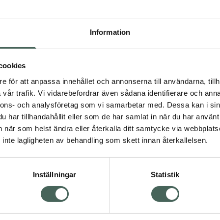
Högkos
112
Information
Dölj
I 
cookies
e för att anpassa innehållet och annonserna till användarna, tillh
Kö
vår trafik. Vi vidarebefordrar även sådana identifierare och anna
nnons- och analysföretag som vi samarbetar med. Dessa kan i sin
har tillhandahållit eller som de har samlat in när du har använt 
Visa
Aktuella erbjudanden
an när som helst ändra eller återkalla ditt samtycke via webbplats
inte lagligheten av behandling som skett innan återkallelsen.
Inställningar
Statistik
Kundservice
Om re
ån Skåne i syd
Kontakta oss
Fullma
atorn.
Vanliga frågor
Högkos