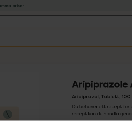
amma priser
Aripiprazole
Aripiprazol, Tablett, 100
Du behöver ett recept för 
recept kan du handla genom
Pr