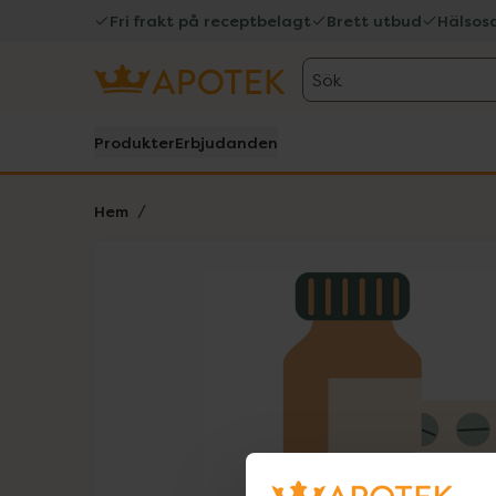
Fri frakt på receptbelagt
Brett utbud
Hälsos
Sök
Produkter
Erbjudanden
Hem
Hoppa över Lista
Lista: . Innehåller 1 objekt.