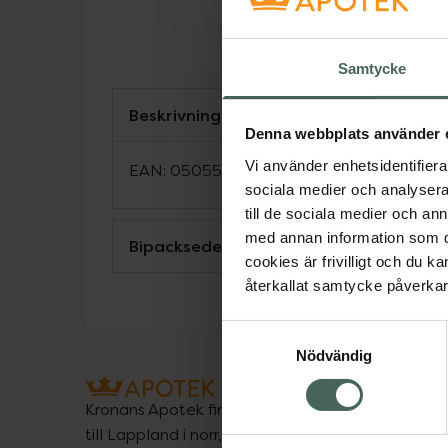
Samtycke
Beskrivning
Denna webbplats använder 
Vi använder enhetsidentifierar
EAN:
05055565723142
sociala medier och analysera 
till de sociala medier och a
med annan information som du 
Bipacksedel från FASS
cookies är frivilligt och du k
återkallat samtycke påverkar 
Samtyckesval
Nödvändig
Kronans Apotek finns här för dig. Du hittar oss fr
till Lappland i norr, och online i mobilen och på d