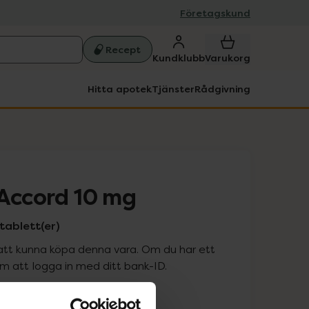
Företagskund
Recept
Kundklubb
Varukorg
Hitta apotek
Tjänster
Rådgivning
 Accord 10 mg
 tablett(er)
att kunna köpa denna vara. Om du har ett
 att logga in med ditt bank-ID.
is med recept