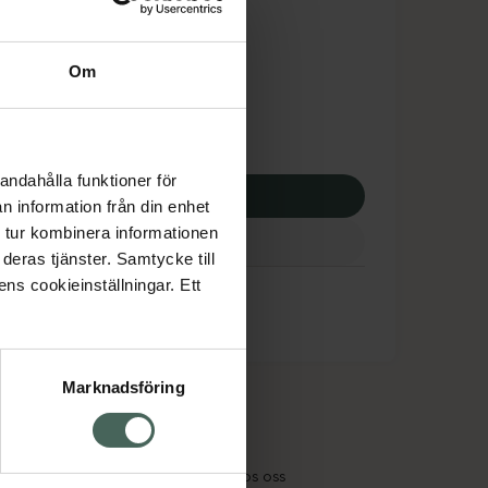
tnadsskyddet gäller
2,13 kr
Om
apotek:
1122,13 kr
andahålla funktioner för
p via ditt recept
n information från din enhet
 tur kombinera informationen
deras tjänster. Samtycke till
ens cookieinställningar. Ett
Marknadsföring
cept och läkemedel
Om oss
kter
Pressrum
tnadsskyddet
Jobba hos oss