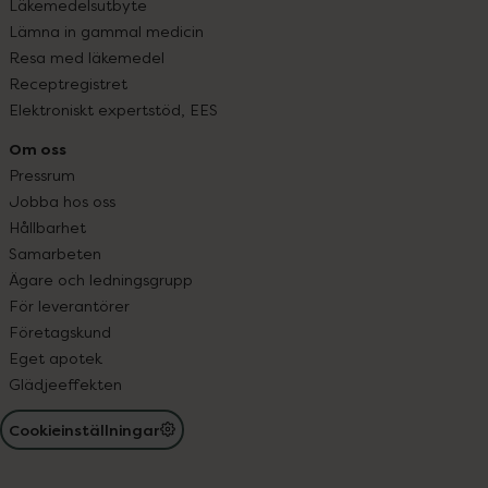
Läkemedelsutbyte
Lämna in gammal medicin
Resa med läkemedel
Receptregistret
Elektroniskt expertstöd, EES
Om oss
Pressrum
Jobba hos oss
Hållbarhet
Samarbeten
Ägare och ledningsgrupp
För leverantörer
Företagskund
Eget apotek
Glädjeeffekten
Cookieinställningar