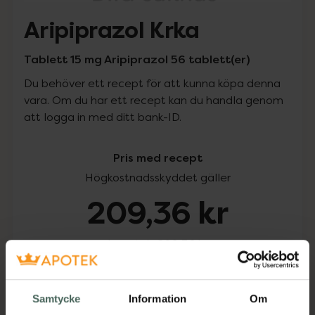
Aripiprazol Krka
Tablett 15 mg Aripiprazol 56 tablett(er)
Du behöver ett recept för att kunna köpa denna
vara. Om du har ett recept kan du handla genom
att logga in med ditt bank-ID.
Pris med recept
Högkostnadsskyddet gäller
209,36 kr
I apotek:
209,36 kr
Köp via ditt recept
Samtycke
Information
Om