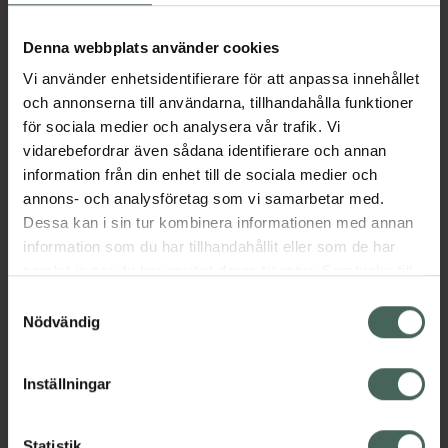
Aktuella erbjudanden
Denna webbplats använder cookies
Vi använder enhetsidentifierare för att anpassa innehållet
Beskrivning
Dölj
och annonserna till användarna, tillhandahålla funktioner
för sociala medier och analysera vår trafik. Vi
vidarebefordrar även sådana identifierare och annan
Läs alltid bipacksedeln innan
information från din enhet till de sociala medier och
användning.
annons- och analysföretag som vi samarbetar med.
EAN:
03838989779269
Dessa kan i sin tur kombinera informationen med annan
information som du har tillhandahållit eller som de har
samlat in när du har använt deras tjänster. Samtycke till
Bipacksedel från FASS
Visa
cookies är frivilligt och du kan när som helst ändra eller
Samtyckesval
återkalla ditt samtycke via webbplatsens
Nödvändig
cookieinställningar. Ett återkallat samtycke påverkar inte
lagligheten av behandling som skett innan återkallelsen.
Inställningar
Kronans Apotek finns här för dig. Du hittar oss från Skåne i
Statistik