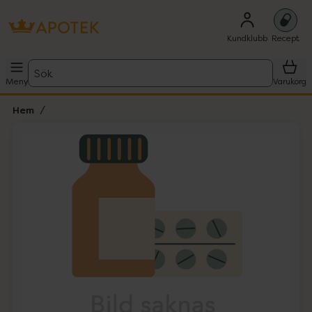
Kundklubb
Recept
Sök
Meny
Varukorg
Hem
Hoppa över Lista
Lista: . Innehåller 1 objekt.