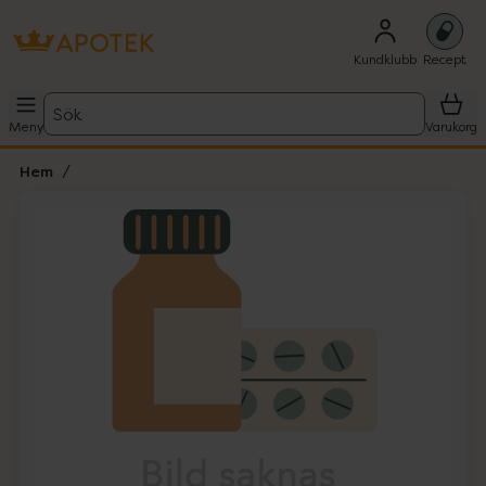
Kundklubb
Recept
Sök
Meny
Varukorg
Hem
Hoppa över Lista
Lista: . Innehåller 1 objekt.