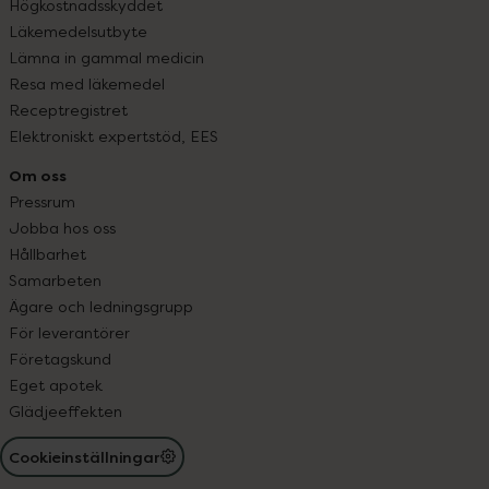
Högkostnadsskyddet
Läkemedelsutbyte
Lämna in gammal medicin
Resa med läkemedel
Receptregistret
Elektroniskt expertstöd, EES
Om oss
Pressrum
Jobba hos oss
Hållbarhet
Samarbeten
Ägare och ledningsgrupp
För leverantörer
Företagskund
Eget apotek
Glädjeeffekten
Cookieinställningar