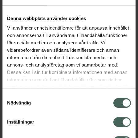
Aktuella erbjudanden
Denna webbplats använder cookies
Vi använder enhetsidentifierare för att anpassa innehållet
Beskrivning
Dölj
och annonserna till användarna, tillhandahålla funktioner
för sociala medier och analysera vår trafik. Vi
vidarebefordrar även sådana identifierare och annan
Läs alltid bipacksedeln innan
information från din enhet till de sociala medier och
användning.
annons- och analysföretag som vi samarbetar med.
Dessa kan i sin tur kombinera informationen med annan
EAN:
07046260598515
information som du har tillhandahållit eller som de har
samlat in när du har använt deras tjänster. Samtycke till
cookies är frivilligt och du kan när som helst ändra eller
Bipacksedel från FASS
Visa
Samtyckesval
återkalla ditt samtycke via webbplatsens
Nödvändig
cookieinställningar. Ett återkallat samtycke påverkar inte
lagligheten av behandling som skett innan återkallelsen.
Inställningar