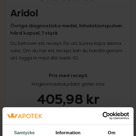
Aridol
Övriga diagnostiska medel, Inhalationspulver,
hård kapsel, 1 styck
Du behöver ett recept för att kunna köpa denna
vara. Om du har ett recept kan du handla genom
att logga in med ditt bank-ID.
Pris med recept
Högkostnadsskyddet gäller inte
405,98 kr
I apotek:
405,98 kr
Köp via ditt recept
Samtycke
Information
Om