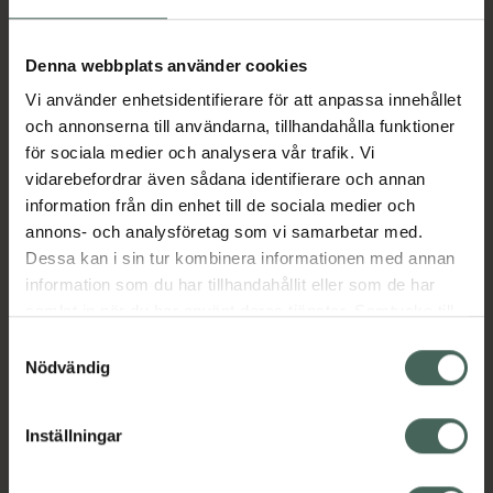
Aktuella erbjudanden
Denna webbplats använder cookies
Vi använder enhetsidentifierare för att anpassa innehållet
Beskrivning
Dölj
och annonserna till användarna, tillhandahålla funktioner
för sociala medier och analysera vår trafik. Vi
vidarebefordrar även sådana identifierare och annan
Läs alltid bipacksedeln innan
information från din enhet till de sociala medier och
användning.
annons- och analysföretag som vi samarbetar med.
Dessa kan i sin tur kombinera informationen med annan
EAN:
05712440005273
information som du har tillhandahållit eller som de har
samlat in när du har använt deras tjänster. Samtycke till
cookies är frivilligt och du kan när som helst ändra eller
Bipacksedel från FASS
Visa
Samtyckesval
återkalla ditt samtycke via webbplatsens
Nödvändig
cookieinställningar. Ett återkallat samtycke påverkar inte
lagligheten av behandling som skett innan återkallelsen.
Inställningar