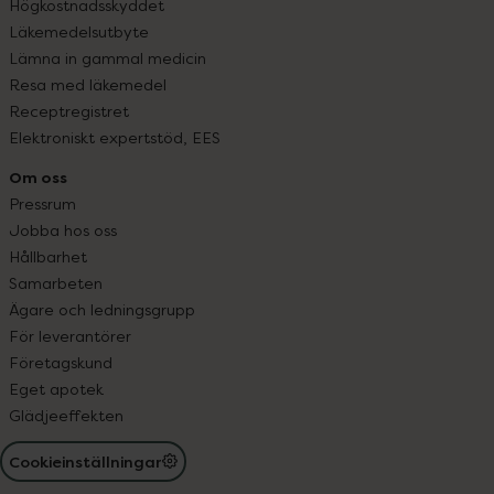
Högkostnadsskyddet
Läkemedelsutbyte
Lämna in gammal medicin
Resa med läkemedel
Receptregistret
Elektroniskt expertstöd, EES
Om oss
Pressrum
Jobba hos oss
Hållbarhet
Samarbeten
Ägare och ledningsgrupp
För leverantörer
Företagskund
Eget apotek
Glädjeeffekten
Cookieinställningar