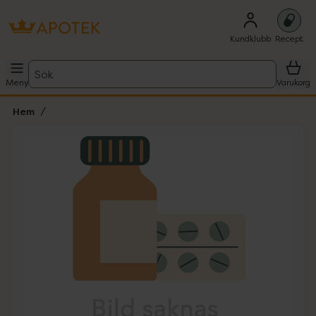
Kundklubb
Recept
Sök
Meny
Varukorg
Hem
Hoppa över Lista
Lista: . Innehåller 1 objekt.