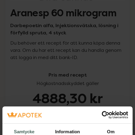
Aranesp 60 mikrogram
Darbepoetin alfa, Injektionsvätska, lösning i
förfylld spruta, 4 styck
Du behöver ett recept för att kunna köpa denna
vara. Om du har ett recept kan du handla genom
att logga in med ditt bank-ID.
Pris med recept
Högkostnadsskyddet gäller
4888,30 kr
I apotek:
4888,30 kr
Köp via ditt recept
Samtycke
Information
Om