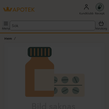
Kundklubb
Recept
Sök
Meny
Varukorg
Hem
Hoppa över Lista
Lista: . Innehåller 1 objekt.