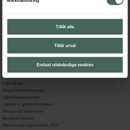
Marknadsföring
Kundservice
Kontakta oss
Vanliga frågor
Hitta apotek
Tillåt alla
Handla tryggt
Leverans, betalning och retur
Kundklubb
Tillåt urval
Sajtens tillgänglighet
App
Endast nödvändiga cookies
Köpvillkor
Om recept och läkemedel
Fullmakter
Högkostnadsskyddet
Läkemedelsutbyte
Lämna in gammal medicin
Resa med läkemedel
Receptregistret
Elektroniskt expertstöd, EES