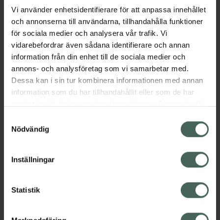
Vi använder enhetsidentifierare för att anpassa innehållet
och annonserna till användarna, tillhandahålla funktioner
Aktuella erbjudanden
för sociala medier och analysera vår trafik. Vi
vidarebefordrar även sådana identifierare och annan
Beskrivning
Dölj
information från din enhet till de sociala medier och
annons- och analysföretag som vi samarbetar med.
EAN:
07046264927076
Dessa kan i sin tur kombinera informationen med annan
information som du har tillhandahållit eller som de har
samlat in när du har använt deras tjänster. Samtycke till
cookies är frivilligt och du kan när som helst ändra eller
Samtyckesval
återkalla ditt samtycke via webbplatsens
Nödvändig
cookieinställningar. Ett återkallat samtycke påverkar inte
Kronans Apotek finns här för dig. Du hittar oss från Skåne i
lagligheten av behandling som skett innan återkallelsen.
Inställningar
syd till Lappland i norr, och online i mobilen och på
datorn. Oavsett vem du är så är det vårt uppdrag att
hjälpa just dig att må lite bättre. Välkommen att prata
Statistik
med oss.