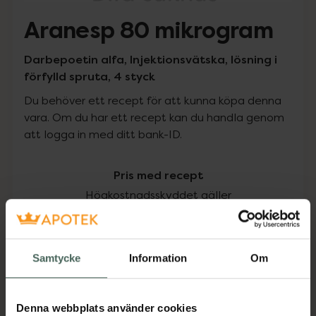
Aranesp 80 mikrogram
Darbepoetin alfa, Injektionsvätska, lösning i
förfylld spruta, 4 styck
Du behöver ett recept för att kunna köpa denna
vara. Om du har ett recept kan du handla genom
att logga in med ditt bank-ID.
Pris med recept
Högkostnadsskyddet gäller
6331,48 kr
Samtycke
Information
Om
I apotek:
6331,48 kr
Köp via ditt recept
Denna webbplats använder cookies