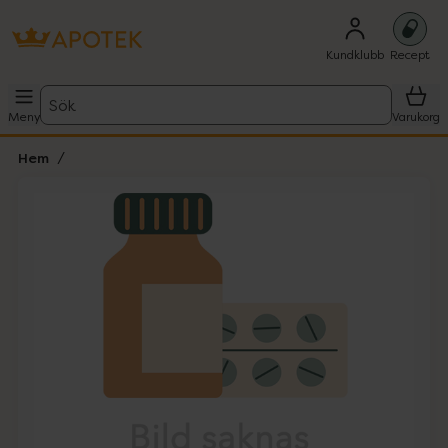
Kundklubb
Recept
Sök
Meny
Varukorg
Hem
Hoppa över Lista
Lista: . Innehåller 1 objekt.