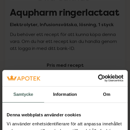
Aqupharm ringerlactaat
Elektrolyter, Infusionsvätska, lösning, 1 styck
Du behöver ett recept för att kunna köpa denna
vara. Om du har ett recept kan du handla genom
att logga in med ditt bank-ID.
Pris med recept
Högkostnadsskyddet gäller inte
0 kr
Samtycke
Information
Om
Köp via ditt recept
Denna webbplats använder cookies
Vi använder enhetsidentifierare för att anpassa innehållet
Aktuella erbjudanden