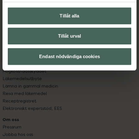
Hitta apotek
Handla tryggt
Leverans, betalning och retur
Tillåt alla
Kundklubb
Sajtens tillgänglighet
Tillåt urval
App
Köpvillkor
Om recept och läkemedel
Endast nödvändiga cookies
Fullmakter
Högkostnadsskyddet
Läkemedelsutbyte
Lämna in gammal medicin
Resa med läkemedel
Receptregistret
Elektroniskt expertstöd, EES
Om oss
Pressrum
Jobba hos oss