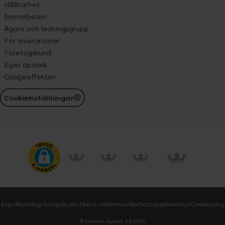
Hållbarhet
Samarbeten
Ägare och ledningsgrupp
För leverantörer
Företagskund
Eget apotek
Glädjeeffekten
Cookieinställningar
Köpvillkor
Integritetspolicy
Klubbens medlemsvillkor
Dataskyddsombud
Cookiepolicy
© Kronans Apotek AB
2026