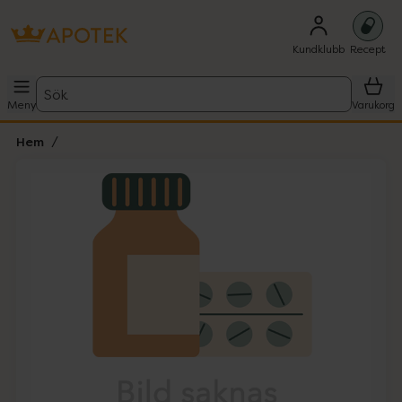
Kundklubb
Recept
Sök
Meny
Varukorg
Hem
Hoppa över Lista
Lista: . Innehåller 1 objekt.