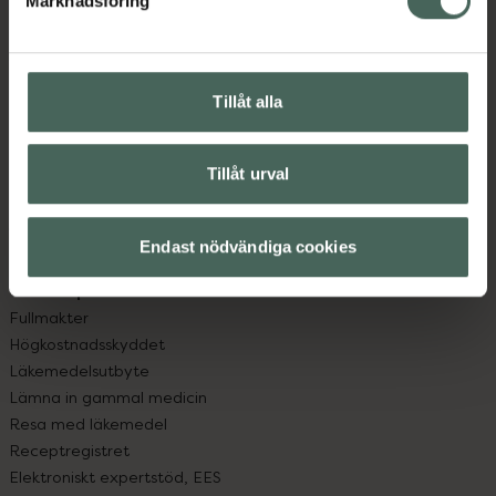
Marknadsföring
Kundservice
Kontakta oss
Vanliga frågor
Hitta apotek
Tillåt alla
Handla tryggt
Leverans, betalning och retur
Kundklubb
Tillåt urval
Sajtens tillgänglighet
App
Endast nödvändiga cookies
Köpvillkor
Om recept och läkemedel
Fullmakter
Högkostnadsskyddet
Läkemedelsutbyte
Lämna in gammal medicin
Resa med läkemedel
Receptregistret
Elektroniskt expertstöd, EES