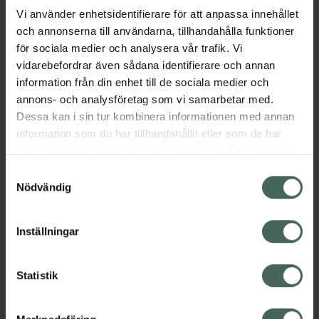
Vi använder enhetsidentifierare för att anpassa innehållet
och annonserna till användarna, tillhandahålla funktioner
Aktuella erbjudanden
för sociala medier och analysera vår trafik. Vi
vidarebefordrar även sådana identifierare och annan
Beskrivning
Dölj
information från din enhet till de sociala medier och
annons- och analysföretag som vi samarbetar med.
EAN:
07046263843728
Dessa kan i sin tur kombinera informationen med annan
information som du har tillhandahållit eller som de har
samlat in när du har använt deras tjänster. Samtycke till
cookies är frivilligt och du kan när som helst ändra eller
Samtyckesval
återkalla ditt samtycke via webbplatsens
Nödvändig
cookieinställningar. Ett återkallat samtycke påverkar inte
Kronans Apotek finns här för dig. Du hittar oss från Skåne i
lagligheten av behandling som skett innan återkallelsen.
Inställningar
syd till Lappland i norr, och online i mobilen och på
datorn. Oavsett vem du är så är det vårt uppdrag att
hjälpa just dig att må lite bättre. Välkommen att prata
Statistik
med oss.