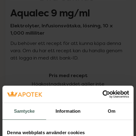
Aqualec 9 mg/ml
Elektrolyter, Infusionsvätska, lösning, 10 x
1,000 milliliter
Du behöver ett recept för att kunna köpa denna
vara. Om du har ett recept kan du handla genom
att logga in med ditt bank-ID.
Pris med recept
Högkostnadsskyddet gäller inte
252,25 kr
Samtycke
Information
Om
I apotek:
252,25 kr
Köp via ditt recept
Denna webbplats använder cookies