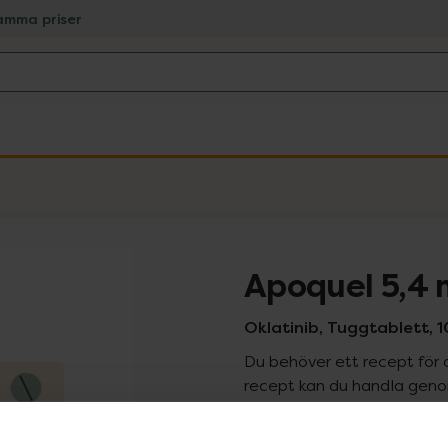
amma priser
Apoquel 5,4
Oklatinib, Tuggtablett, 1
Du behöver ett recept för 
recept kan du handla genom
Pr