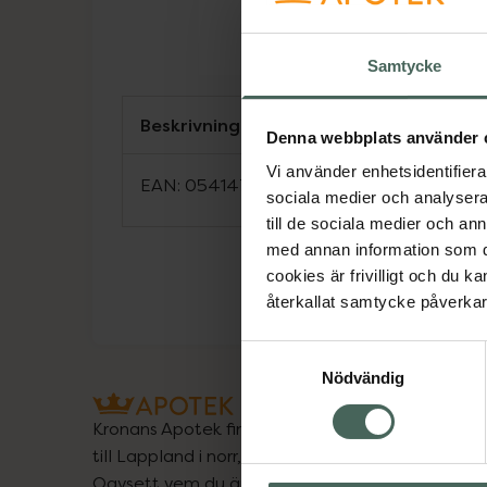
Samtycke
Beskrivning
Denna webbplats använder 
Vi använder enhetsidentifierar
EAN:
05414736058702
sociala medier och analysera 
till de sociala medier och a
med annan information som du 
cookies är frivilligt och du k
återkallat samtycke påverkar 
Samtyckesval
Nödvändig
Kronans Apotek finns här för dig. Du hittar oss fr
till Lappland i norr, och online i mobilen och på d
Oavsett vem du är så är det vårt uppdrag att hjä