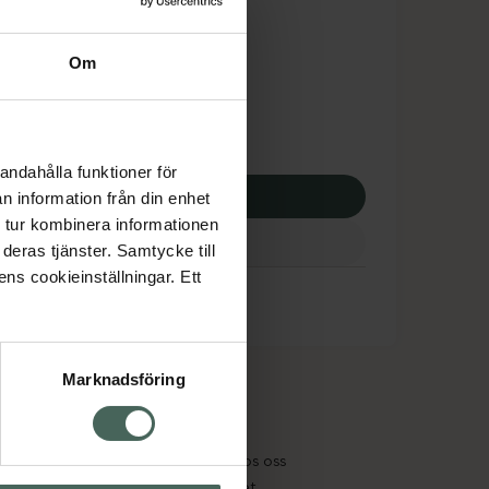
dsskyddet gäller inte
7,29 kr
Om
potek:
1237,29 kr
andahålla funktioner för
p via ditt recept
n information från din enhet
 tur kombinera informationen
deras tjänster. Samtycke till
ens cookieinställningar. Ett
Marknadsföring
cept och läkemedel
Om oss
kter
Pressrum
tnadsskyddet
Jobba hos oss
edelsutbyte
Hållbarhet