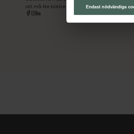
att må lite bättre. Välkommen att prata med os
Endast nödvändiga co