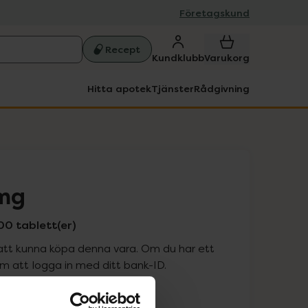
Företagskund
Recept
Kundklubb
Varukorg
Hitta apotek
Tjänster
Rådgivning
 mg
00 tablett(er)
att kunna köpa denna vara. Om du har ett
 att logga in med ditt bank-ID.
is med recept