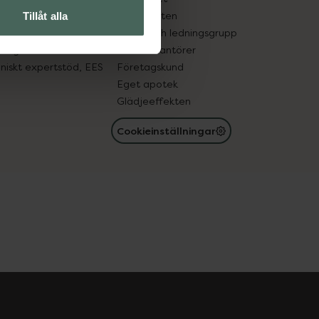
in gammal medicin
Samarbeten
Tillåt alla
med läkemedel
Ägare och ledningsgrupp
registret
För leverantörer
oniskt expertstöd, EES
Företagskund
Eget apotek
Glädjeeffekten
Cookieinställningar