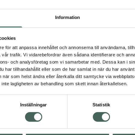
Högkostna
123
Information
Dölj
cookies
I a
e för att anpassa innehållet och annonserna till användarna, tillh
Kö
vår trafik. Vi vidarebefordrar även sådana identifierare och anna
nnons- och analysföretag som vi samarbetar med. Dessa kan i sin
har tillhandahållit eller som de har samlat in när du har använt 
an när som helst ändra eller återkalla ditt samtycke via webbplats
Aktuella erbjudanden
inte lagligheten av behandling som skett innan återkallelsen.
Inställningar
Statistik
Kundservice
Om re
ån Skåne i syd
Kontakta oss
Fullma
atorn.
Vanliga frågor
Högkos
lpa just dig
Hitta apotek
Läkem