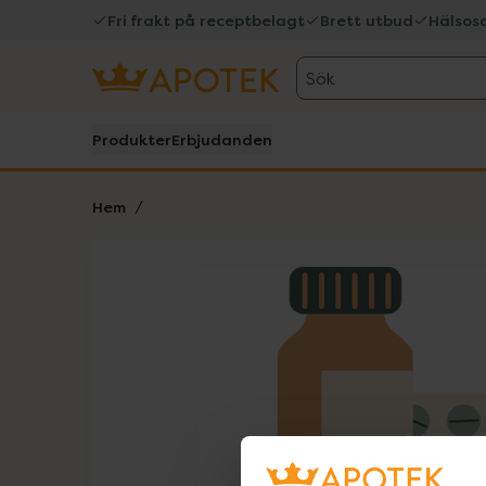
Fri frakt på receptbelagt
Brett utbud
Hälsos
Sök
Produkter
Erbjudanden
Hem
Hoppa över Lista
Lista: . Innehåller 1 objekt.