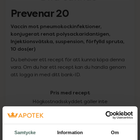
Prevenar 20
Vaccin mot pneumokockinfektioner,
konjugerat renat polysackaridantigen,
Injektionsvätska, suspension, förfylld spruta,
10 dos(er)
Du behöver ett recept för att kunna köpa denna
vara. Om du har ett recept kan du handla genom
att logga in med ditt bank-ID.
Pris med recept
Högkostnadsskyddet gäller inte
6102,21 kr
I apotek:
6102,21 kr
Samtycke
Information
Om