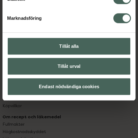
datorn. Oavsett vem du är så är det vårt uppdrag att
hjälpa just dig att må lite bättre. Välkommen att prata
Marknadsföring
med oss.
Kundservice
Tillåt alla
Kontakta oss
Vanliga frågor
Hitta apotek
Tillåt urval
Handla tryggt
Leverans, betalning och retur
Kundklubb
Endast nödvändiga cookies
Sajtens tillgänglighet
App
Köpvillkor
Om recept och läkemedel
Fullmakter
Högkostnadsskyddet