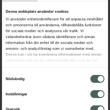
Köp via ditt recept
Denna webbplats använder cookies
Vi använder enhetsidentifierare för att anpassa innehållet
Aktuella erbjudanden
och annonserna till användarna, tillhandahålla funktioner
för sociala medier och analysera vår trafik. Vi
vidarebefordrar även sådana identifierare och annan
Beskrivning
Dölj
information från din enhet till de sociala medier och
annons- och analysföretag som vi samarbetar med.
EAN:
05415062385418
Dessa kan i sin tur kombinera informationen med annan
information som du har tillhandahållit eller som de har
samlat in när du har använt deras tjänster. Samtycke till
Bipacksedel från FASS
Visa
cookies är frivilligt och du kan när som helst ändra eller
Samtyckesval
återkalla ditt samtycke via webbplatsens
Nödvändig
cookieinställningar. Ett återkallat samtycke påverkar inte
lagligheten av behandling som skett innan återkallelsen.
Inställningar
Kronans Apotek finns här för dig. Du hittar oss från Skåne i
Statistik
syd till Lappland i norr, och online i mobilen och på