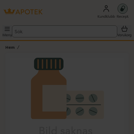
Kundklubb
Recept
Sök
Meny
Varukorg
Hem
Hoppa över Lista
Lista: . Innehåller 1 objekt.