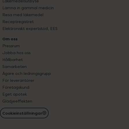
Läkemedelsutbyte
Lämna in gammal medicin
Resa med läkemedel
Receptregistret
Elektroniskt expertstöd, EES
Om oss
Pressrum
Jobba hos oss
Hållbarhet
Samarbeten
Ägare och ledningsgrupp
För leverantörer
Företagskund
Eget apotek
Glädjeeffekten
Cookieinställningar