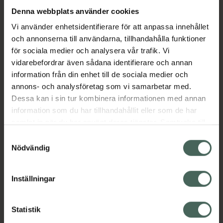
Denna webbplats använder cookies
Aktuella erbjudanden
Vi använder enhetsidentifierare för att anpassa innehållet
och annonserna till användarna, tillhandahålla funktioner
för sociala medier och analysera vår trafik. Vi
Beskrivning
Dölj
vidarebefordrar även sådana identifierare och annan
information från din enhet till de sociala medier och
EAN:
08721161238010
annons- och analysföretag som vi samarbetar med.
Dessa kan i sin tur kombinera informationen med annan
information som du har tillhandahållit eller som de har
Bipacksedel från FASS
Visa
samlat in när du har använt deras tjänster. Samtycke till
cookies är frivilligt och du kan när som helst ändra eller
Samtyckesval
återkalla ditt samtycke via webbplatsens
Nödvändig
cookieinställningar. Ett återkallat samtycke påverkar inte
lagligheten av behandling som skett innan återkallelsen.
Inställningar
Kronans Apotek finns här för dig. Du hittar oss från Skåne i
syd till Lappland i norr, och online i mobilen och på
Statistik
datorn. Oavsett vem du är så är det vårt uppdrag att