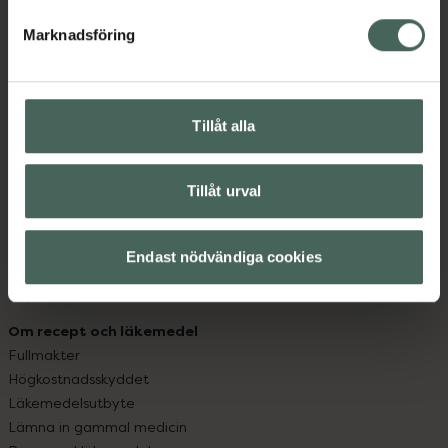
hjälpa just dig att må lite bättre. Välkommen att prata
med oss.
Marknadsföring
Kundservice
Kontakta oss
Tillåt alla
Vanliga frågor
Hitta apotek
Handla tryggt
Tillåt urval
Leverans, betalning och retur
Kundklubb
Sajtens tillgänglighet
Endast nödvändiga cookies
App
Köpvillkor
Om recept och läkemedel
Fullmakter
Högkostnadsskyddet
Läkemedelsutbyte
Lämna in gammal medicin