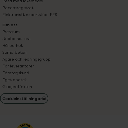
Resa med läkemedel
Receptregistret
Elektroniskt expertstöd, EES
Om oss
Pressrum
Jobba hos oss
Hållbarhet
Samarbeten
Ägare och ledningsgrupp
För leverantörer
Företagskund
Eget apotek
Glädjeeffekten
Cookieinställningar