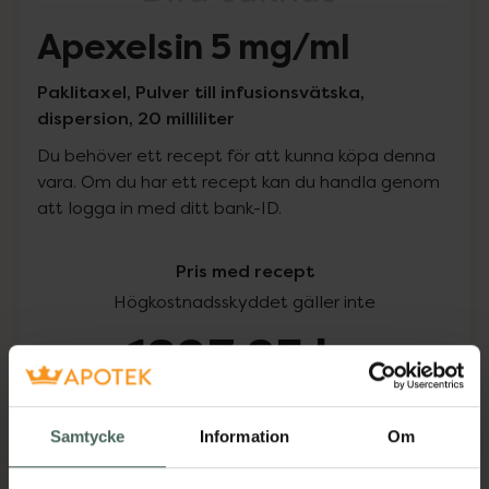
Apexelsin 5 mg/ml
Paklitaxel, Pulver till infusionsvätska,
dispersion, 20 milliliter
Du behöver ett recept för att kunna köpa denna
vara. Om du har ett recept kan du handla genom
att logga in med ditt bank-ID.
Pris med recept
Högkostnadsskyddet gäller inte
1893,25 kr
I apotek:
1893,25 kr
Samtycke
Information
Om
Köp via ditt recept