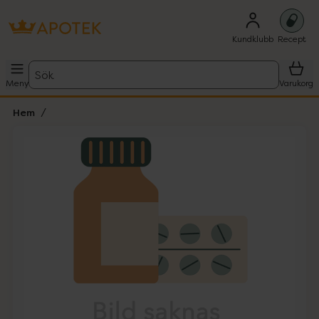
Kundklubb
Recept
Sök
Meny
Varukorg
Hem
Hoppa över Lista
Lista: . Innehåller 1 objekt.