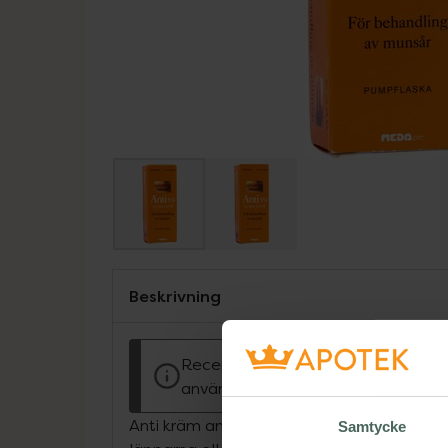
Beskrivning
Receptfritt läkemedel. Läs alltid b
användning.
Anti kräm används för behandling av blåsor
Samtycke