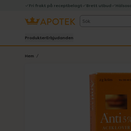
Fri frakt på receptbelagt
Brett utbud
Hälsos
Sök
Produkter
Erbjudanden
Hem
Hoppa över Lista
Lista: . Innehåller 2 objekt.