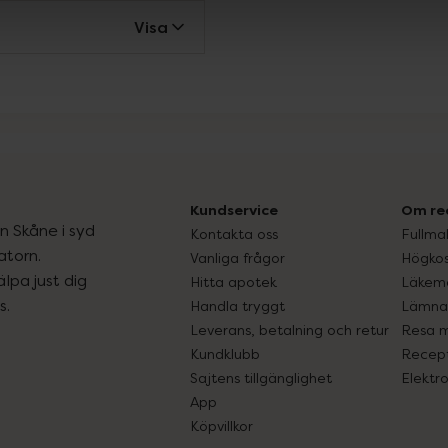
Visa
Kundservice
Om re
ån Skåne i syd
Kontakta oss
Fullma
atorn.
Vanliga frågor
Högkos
lpa just dig
Hitta apotek
Läkem
s.
Handla tryggt
Lämna 
Leverans, betalning och retur
Resa 
Kundklubb
Recept
Sajtens tillgänglighet
Elektr
App
Köpvillkor