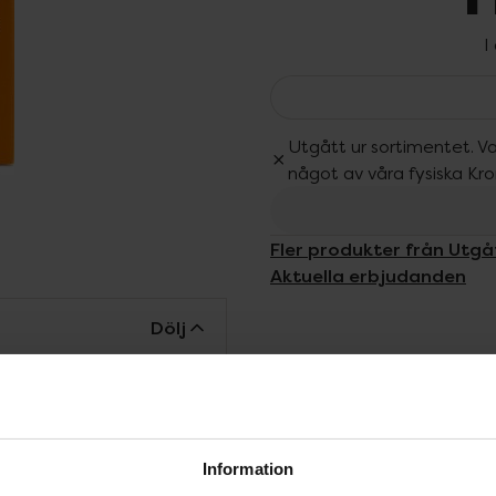
I
Utgått ur sortimentet. Va
något av våra fysiska Kr
Fler produkter från Utgå
Aktuella erbjudanden
Dölj
ipacksedeln innan
 och sår på eller runt
Information