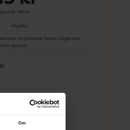
 apotek:
149 kr
Anti 5 %, 115 kr.
Utgått
ran kan fortfarande finnas i lager hos
onans Apotek.
tt
Om