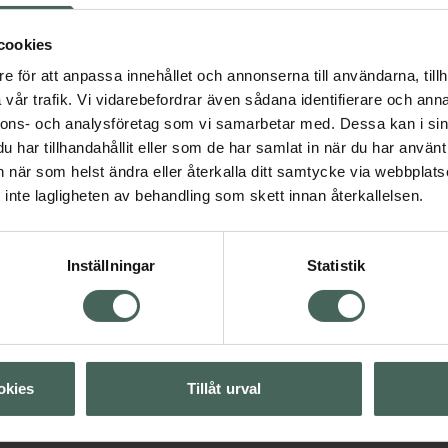
s simplex virus. Anti kräm
ket gör att infektionen
cookies
ånga munsår (herpes
lex. Viruset orsakar blåsor
e för att anpassa innehållet och annonserna till användarna, tillh
så i andra delar av
vår trafik. Vi vidarebefordrar även sådana identifierare och anna
r kroppens immunförsvar är
nnons- och analysföretag som vi samarbetar med. Dessa kan i sin
fektion. Stark sol, stress
har tillhandahållit eller som de har samlat in när du har använt 
ymtomen.
an när som helst ändra eller återkalla ditt samtycke via webbplats
inte lagligheten av behandling som skett innan återkallelsen.
Inställningar
Statistik
Visa
okies
Tillåt urval
Visa