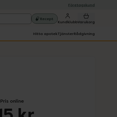
Företagskund
Recept
Kundklubb
Varukorg
Hitta apotek
Tjänster
Rådgivning
Pris online
15 kr