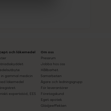
cept och läkemedel
Om oss
kter
Pressrum
tnadsskyddet
Jobba hos oss
edelsutbyte
Hållbarhet
in gammal medicin
Samarbeten
med läkemedel
Ägare och ledningsgrupp
registret
För leverantörer
oniskt expertstöd, EES
Företagskund
Eget apotek
Glädjeeffekten